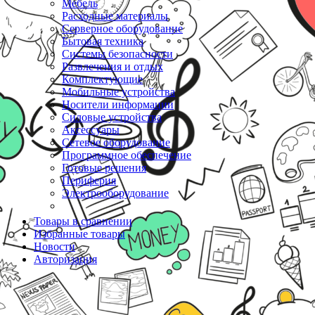
Мебель
Расходные материалы
Серверное оборудование
Бытовая техника
Системы безопасности
Развлечения и отдых
Комплектующие
Мобильные устройства
Носители информации
Силовые устройства
Аксессуары
Сетевое оборудование
Программное обеспечение
Готовые решения
Периферия
Электрооборудование
Товары в сравнении
Избранные товары
Новости
Авторизация