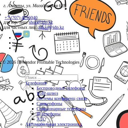
г. Алматы, ул. Магаданская 62В
+7 (707) 4216040
для юр. лиц:
shop@idp.kz
для частных лиц:
zakaz@idp.kz
© 2026 IT Vendor Profitable Technologies
Телефония
Беспроводные телефоны
VoIP-шлюз
системы конференц связи
Спикерфоны
Стационарные телефоны
IP телефоны
АТС
Автомобильная электроника