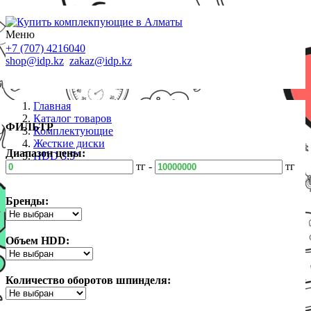
Меню
+7 (707) 4216040
shop@idp.kz
zakaz@idp.kz
Главная
Каталог товаров
ФИЛЬТР
Комплектующие
Жесткие диски
Диапазон цены:
HDD 3,5"
тг -
тг
Бренды:
Объем HDD:
Количество оборотов шпинделя: