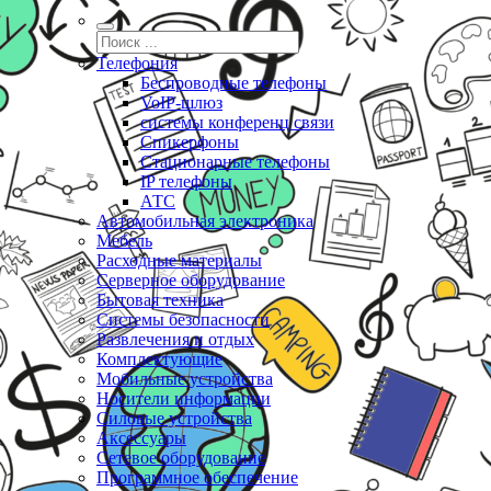
Телефония
Беспроводные телефоны
VoIP-шлюз
системы конференц связи
Спикерфоны
Стационарные телефоны
IP телефоны
АТС
Автомобильная электроника
Мебель
Расходные материалы
Серверное оборудование
Бытовая техника
Системы безопасности
Развлечения и отдых
Комплектующие
Мобильные устройства
Носители информации
Силовые устройства
Аксессуары
Сетевое оборудование
Программное обеспечение