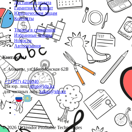
Доставка и оплата
Гарантия и возврат
Юридическим лицам
Контакты
Товары в сравнении
Избранные товары
Новости
Авторизация
Контакты
г. Алматы, ул. Магаданская 62В
+7 (707) 4216040
для юр. лиц:
shop@idp.kz
для частных лиц:
zakaz@idp.kz
© 2026 IT Vendor Profitable Technologies