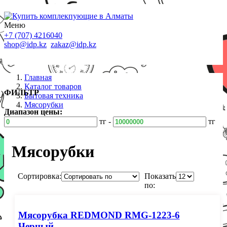
Меню
+7 (707) 4216040
shop@idp.kz
zakaz@idp.kz
Главная
Каталог товаров
ФИЛЬТР
Бытовая техника
Мясорубки
Диапазон цены:
тг -
тг
Мясорубки
Сортировка:
Показать
по:
Мясорубка REDMOND RMG-1223-6
Черный