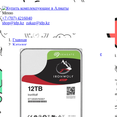
Меню
+7 (707) 4216040
shop@idp.kz
zakaz@idp.kz
Главная
Каталог
HDD 3,5"
Жесткий диск для NAS систем 12Tb HDD Seagate
IronWolf SATA 6Gbit/s 3.5* 7200 rpm 256Mb
ST12000VN0008.