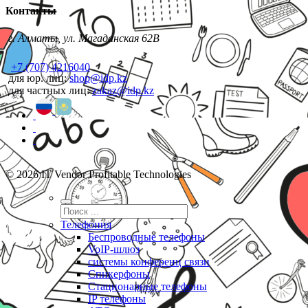
Контакты
г. Алматы, ул. Магаданская 62В
+7 (707) 4216040
для юр. лиц:
shop@idp.kz
для частных лиц:
zakaz@idp.kz
© 2026 IT Vendor Profitable Technologies
Телефония
Беспроводные телефоны
VoIP-шлюз
системы конференц связи
Спикерфоны
Стационарные телефоны
IP телефоны