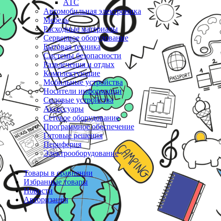
АТС
Автомобильная электроника
Мебель
Расходные материалы
Серверное оборудование
Бытовая техника
Системы безопасности
Развлечения и отдых
Комплектующие
Мобильные устройства
Носители информации
Силовые устройства
Аксессуары
Сетевое оборудование
Программное обеспечение
Готовые решения
Периферия
Электрооборудование
Товары в сравнении
Избранные товары
Новости
Авторизация