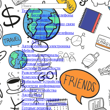
Телефония
Беспроводные телефоны
VoIP-шлюз
системы конференц связи
Спикерфоны
Стационарные телефоны
IP телефоны
АТС
Автомобильная электроника
Мебель
Расходные материалы
Серверное оборудование
Бытовая техника
Системы безопасности
Развлечения и отдых
Комплектующие
Мобильные устройства
Носители информации
Силовые устройства
Аксессуары
Сетевое оборудование
Программное обеспечение
Готовые решения