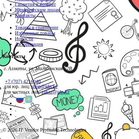
Гарантия и возврат
Юридическим лицам
Контакты
Товары в сравнении
Избранные товары
Новости
Авторизация
Контакты
г. Алматы, ул. Магаданская 62В
+7 (707) 4216040
для юр. лиц:
shop@idp.kz
для частных лиц:
zakaz@idp.kz
© 2026 IT Vendor Profitable Technologies