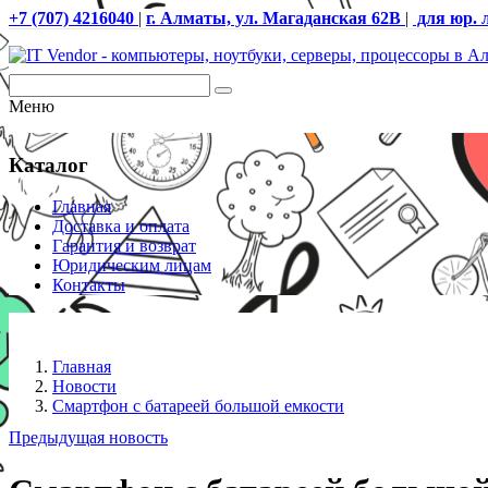
+7 (707) 4216040
|
г. Алматы, ул. Магаданская 62В
|
для юр. 
Меню
Каталог
Главная
Доставка и оплата
Гарантия и возврат
Юридическим лицам
Контакты
Главная
Новости
Смартфон с батареей большой емкости
Предыдущая новость