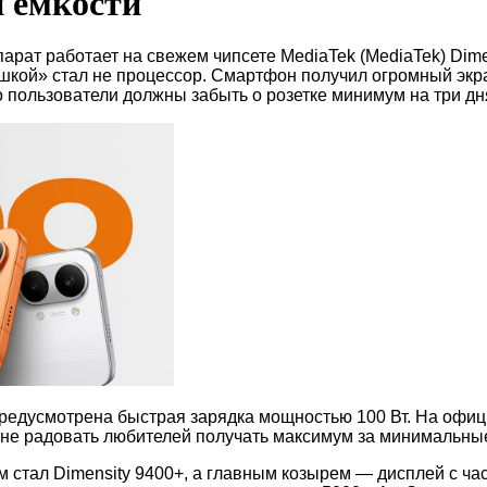
 емкости
арат работает на свежем чипсете MediaTek (MediaTek) Dime
шкой» стал не процессор. Смартфон получил огромный экр
то пользователи должны забыть о розетке минимум на три дн
, предусмотрена быстрая зарядка мощностью 100 Вт. На офи
т не радовать любителей получать максимум за минимальные
ем стал Dimensity 9400+, а главным козырем — дисплей с ча