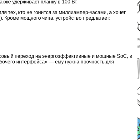
кже удерживает планку в 100 Вт.
я тех, кто не гонится за миллиампер-часами, а хочет
. Кроме мощного чипа, устройство предлагает:
ссовый переход на энергоэффективные и мощные SoC, в
рабочего интерфейса» — ему нужна прочность для