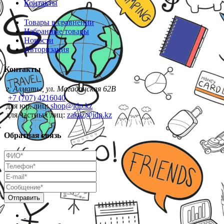
Контакты
Товары в сравнении
Избранные товары
Новости
Авторизация
Контакты
г. Алматы, ул. Магаданская 62В
+7 (707) 4216040
для юр. лиц:
shop@idp.kz
для частных лиц:
zakaz@idp.kz
Обратная связь