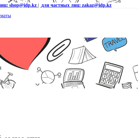
лиц: shop@idp.kz
|
для частных лиц: zakaz@idp.kz