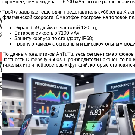
скромнее, чем у лидера — 6700 мАч, но все равно значит
Тройку замыкает еще один представитель суббренда Xiaom
флагманской скорости. Смартфон построен на топовой пл
Экран 6.59 дюйма с частотой 120 Гц;
Батарею емкостью 7100 мАч;
Защиту корпуса по стандарту IP68;
Тройную камеру с основным и широкоугольным моду
По данным аналитиков AnTuTu, весь сегмент смартфонов
частности Dimensity 9500s. Производители наконец-то по
тяжелых игр и нейросетевых функций, которые становятс