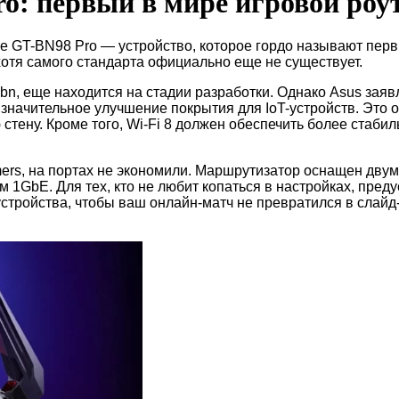
: первый в мире игровой роут
 GT-BN98 Pro — устройство, которое гордо называют первы
хотя самого стандарта официально еще не существует.
11bn, еще находится на стадии разработки. Однако Asus заяв
начительное улучшение покрытия для IoT-устройств. Это о
 стену. Кроме того, Wi-Fi 8 должен обеспечить более стаб
amers, на портах не экономили. Маршрутизатор оснащен дв
1GbE. Для тех, кто не любит копаться в настройках, пред
тройства, чтобы ваш онлайн-матч не превратился в слайд-ш