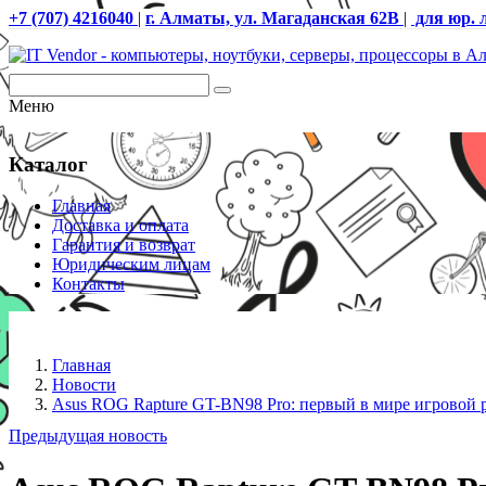
+7 (707) 4216040
|
г. Алматы, ул. Магаданская 62В
|
для юр. 
Меню
Каталог
Главная
Доставка и оплата
Гарантия и возврат
Юридическим лицам
Контакты
Главная
Новости
Asus ROG Rapture GT-BN98 Pro: первый в мире игровой ро
Предыдущая новость