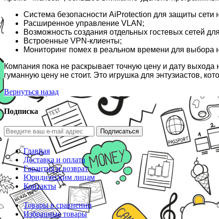
Система безопасности AiProtection для защиты сети 
Расширенное управление VLAN;
Возможность создания отдельных гостевых сетей для 
Встроенные VPN-клиенты;
Мониторинг помех в реальном времени для выбора 
Компания пока не раскрывает точную цену и дату выхода 
гуманную цену не стоит. Это игрушка для энтузиастов, кот
Вернуться назад
Подписка
Подписаться
Главная
Доставка и оплата
Гарантия и возврат
Юридическим лицам
Контакты
Товары в сравнении
Избранные товары