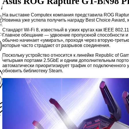
Asus ROG Rapture GT-BN98 Pro
На выставке Computex компания представила ROG Rapture
Новинка уже успела получить награду Best Choice Award, 
Стандарт Wi-Fi 8, известный в узких кругах как IEEE 802.
Главное обещание — удвоение пропускной способности и з
обычно начинает «умирать», проходя через вторую-третью
которые часто страдают от разрывов соединения.
Поскольку устройство относится к линейке Republic of G
четырьмя портами 2.5GbE и одним дополнительным портом 
автоматически приоритизирует трафик от подключенного ус
обновить библиотеку Steam.