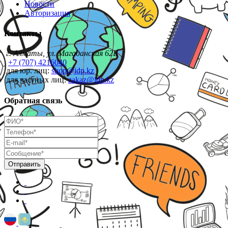
Новости
Авторизация
Контакты
г. Алматы, ул. Магаданская 62В
+7 (707) 4216040
для юр. лиц:
shop@idp.kz
для частных лиц:
zakaz@idp.kz
Обратная связь