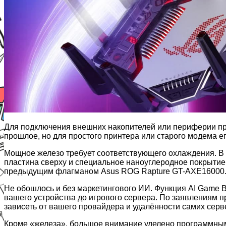
Для подключения внешних накопителей или периферии пред
прошлое, но для простого принтера или старого модема ег
Мощное железо требует соответствующего охлаждения. В 
пластина сверху и специальное наноуглеродное покрытие
предыдущим флагманом Asus ROG Rapture GT-AXE16000
Не обошлось и без маркетингового ИИ. Функция AI Game B
вашего устройства до игрового сервера. По заявлениям пр
зависеть от вашего провайдера и удалённости самих серв
Кроме «железа», большое внимание уделено программным