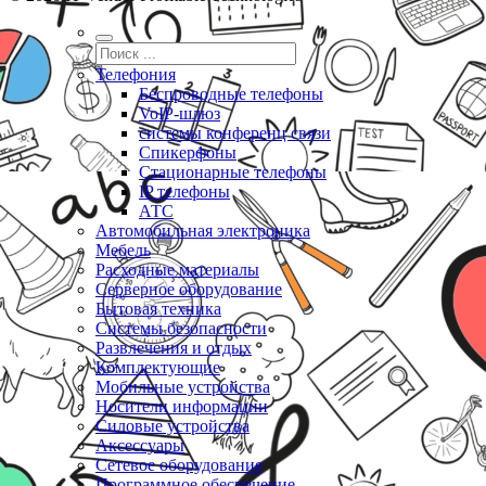
Телефония
Беспроводные телефоны
VoIP-шлюз
системы конференц связи
Спикерфоны
Стационарные телефоны
IP телефоны
АТС
Автомобильная электроника
Мебель
Расходные материалы
Серверное оборудование
Бытовая техника
Системы безопасности
Развлечения и отдых
Комплектующие
Мобильные устройства
Носители информации
Силовые устройства
Аксессуары
Сетевое оборудование
Программное обеспечение