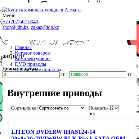
Меню
+7 (707) 4216040
shop@idp.kz
zakaz@idp.kz
Главная
Каталог товаров
ФИЛЬТР
Комплектующие
DVD приводы
Диапазон цены:
Внутренние приводы
тг -
тг
Внутренние приводы
Сортировка:
Показать
по:
LITEON DVD±RW IHAS124-14
20x8x20xDVD+RW BLK Black SATA OEM