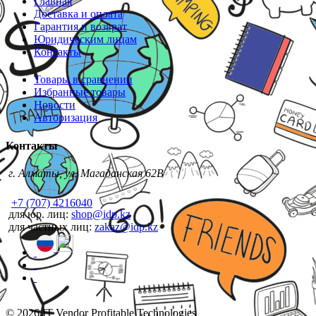
Главная
Доставка и оплата
Гарантия и возврат
Юридическим лицам
Контакты
Товары в сравнении
Избранные товары
Новости
Авторизация
Контакты
г. Алматы, ул. Магаданская 62В
+7 (707) 4216040
для юр. лиц:
shop@idp.kz
для частных лиц:
zakaz@idp.kz
© 2026 IT Vendor Profitable Technologies