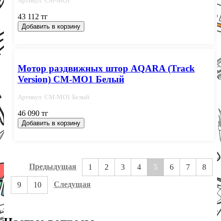
Артикул: CM-MO1
43 112 тг
Добавить в корзину
Мотор раздвижных штор AQARA (Track
Version) CM-MО1 Белый
Артикул: CM-MО1 Белый
46 090 тг
Добавить в корзину
Предыдущая
1
2
3
4
5
6
7
8
Следущая
9
10