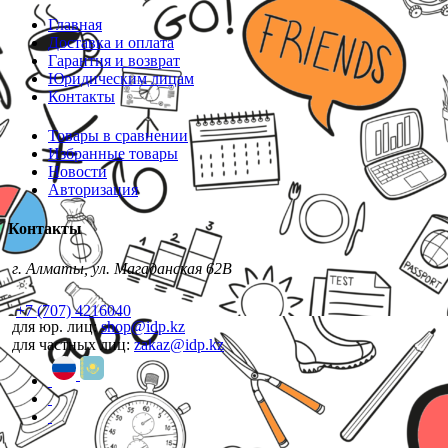
Главная
Доставка и оплата
Гарантия и возврат
Юридическим лицам
Контакты
Товары в сравнении
Избранные товары
Новости
Авторизация
Контакты
г. Алматы, ул. Магаданская 62В
+7 (707) 4216040
для юр. лиц:
shop@idp.kz
для частных лиц:
zakaz@idp.kz