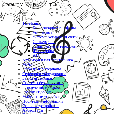
© 2026 IT Vendor Profitable Technologies
Телефония
Беспроводные телефоны
VoIP-шлюз
системы конференц связи
Спикерфоны
Стационарные телефоны
IP телефоны
АТС
Автомобильная электроника
Мебель
Расходные материалы
Серверное оборудование
Бытовая техника
Системы безопасности
Развлечения и отдых
Комплектующие
Мобильные устройства
Носители информации
Силовые устройства
Аксессуары