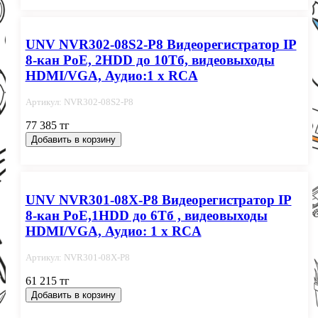
UNV NVR302-08S2-P8 Видеорегистратор IP
8-кан PoE, 2HDD до 10Тб, видеовыходы
HDMI/VGA, Аудио:1 x RCA
Артикул: NVR302-08S2-P8
77 385 тг
Добавить в корзину
UNV NVR301-08X-P8 Видеорегистратор IP
8-кан PoE,1HDD до 6Тб , видеовыходы
HDMI/VGA, Аудио: 1 x RCA
Артикул: NVR301-08X-P8
61 215 тг
Добавить в корзину