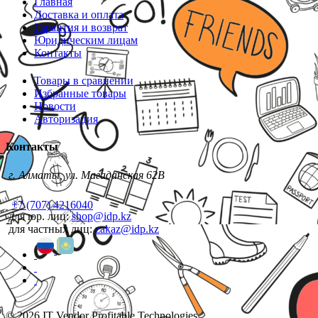
Главная
Доставка и оплата
Гарантия и возврат
Юридическим лицам
Контакты
Товары в сравнении
Избранные товары
Новости
Авторизация
Контакты
г. Алматы, ул. Магаданская 62В
+7 (707) 4216040
для юр. лиц:
shop@idp.kz
для частных лиц:
zakaz@idp.kz
© 2026 IT Vendor Profitable Technologies