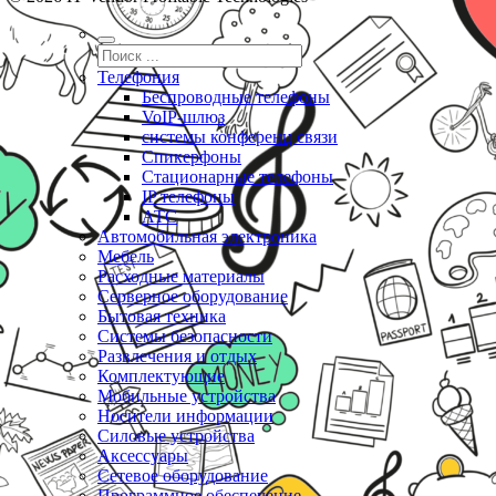
Телефония
Беспроводные телефоны
VoIP-шлюз
системы конференц связи
Спикерфоны
Стационарные телефоны
IP телефоны
АТС
Автомобильная электроника
Мебель
Расходные материалы
Серверное оборудование
Бытовая техника
Системы безопасности
Развлечения и отдых
Комплектующие
Мобильные устройства
Носители информации
Силовые устройства
Аксессуары
Сетевое оборудование
Программное обеспечение