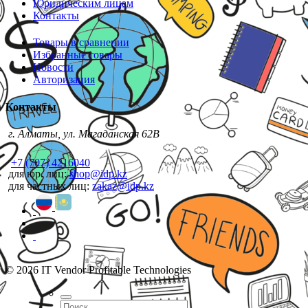
Юридическим лицам
Контакты
Товары в сравнении
Избранные товары
Новости
Авторизация
Контакты
г. Алматы, ул. Магаданская 62В
+7 (707) 4216040
для юр. лиц:
shop@idp.kz
для частных лиц:
zakaz@idp.kz
© 2026 IT Vendor Profitable Technologies