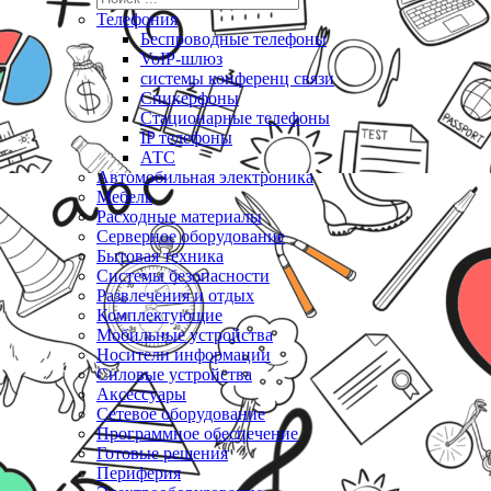
Телефония
Беспроводные телефоны
VoIP-шлюз
системы конференц связи
Спикерфоны
Стационарные телефоны
IP телефоны
АТС
Автомобильная электроника
Мебель
Расходные материалы
Серверное оборудование
Бытовая техника
Системы безопасности
Развлечения и отдых
Комплектующие
Мобильные устройства
Носители информации
Силовые устройства
Аксессуары
Сетевое оборудование
Программное обеспечение
Готовые решения
Периферия