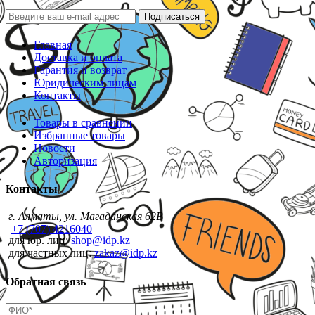
Подписаться
Главная
Доставка и оплата
Гарантия и возврат
Юридическим лицам
Контакты
Товары в сравнении
Избранные товары
Новости
Авторизация
Контакты
г. Алматы, ул. Магаданская 62В
+7 (707) 4216040
для юр. лиц:
shop@idp.kz
для частных лиц:
zakaz@idp.kz
Обратная связь