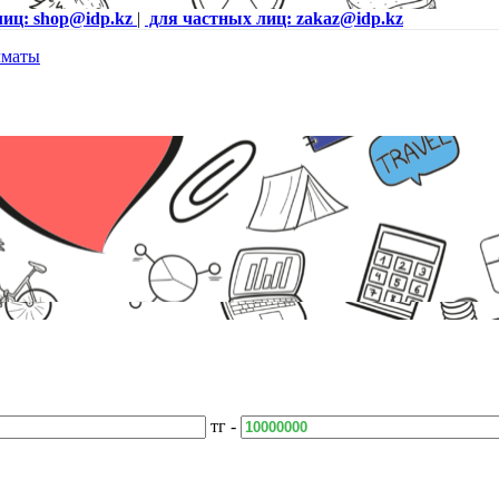
лиц: shop@idp.kz
|
для частных лиц: zakaz@idp.kz
тг -