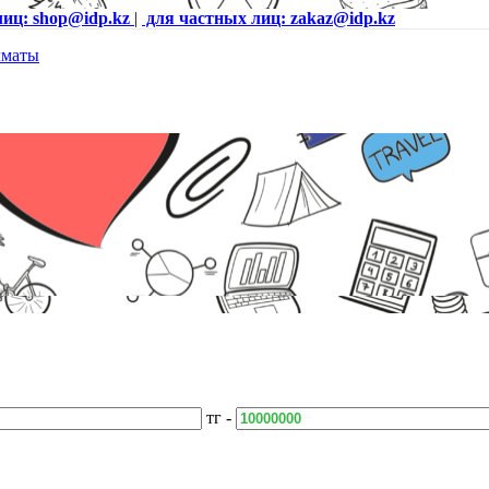
лиц: shop@idp.kz
|
для частных лиц: zakaz@idp.kz
тг -