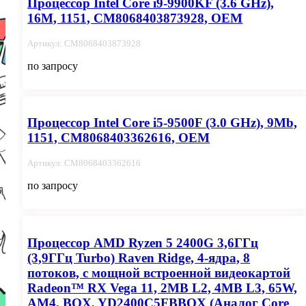
Процессор Intel Core i9-9900KF (3.6 GHz),
16M, 1151, CM8068403873928, OEM
Артикул: CM8068403873928
по запросу
Процессор Intel Core i5-9500F (3.0 GHz), 9Mb,
1151, CM8068403362616, OEM
Артикул: CM8068403362616
по запросу
Процессор AMD Ryzen 5 2400G 3,6ГГц
(3,9ГГц Turbo) Raven Ridge, 4-ядра, 8
потоков, с мощной встроенной видеокартой
Radeon™ RX Vega 11, 2MB L2, 4MB L3, 65W,
AM4, BOX, YD2400C5FBBOX (Aналог Core