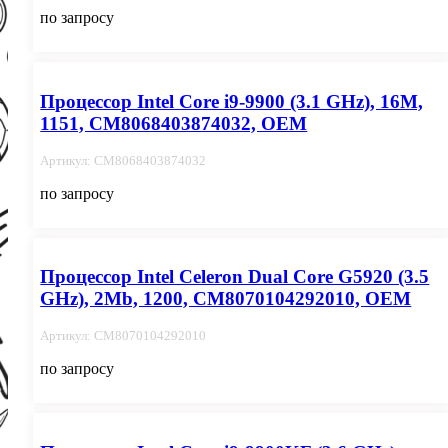
по запросу
Процессор Intel Core i9-9900 (3.1 GHz), 16M,
1151, CM8068403874032, OEM
Артикул: CM8068403874032
по запросу
Процессор Intel Celeron Dual Core G5920 (3.5
GHz), 2Mb, 1200, CM8070104292010, OEM
Артикул: CM8070104292010
по запросу