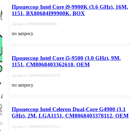
Процессор Intel Core i9-9900K (3.6 GHz), 16M,
1151, BX80684I99900K, BOX
Артикул: BX80684I99900K
по запросу
Процессор Intel Core i5-9500 (3.0 GHz), 9M,
1151, CM8068403362610, OEM
Артикул: CM8068403362610
по запросу
Процессор Intel Celeron Dual-Core G4900 (3.1
GHz), 2M, LGA1151, CM8068403378112, OEM
Артикул: CM8068403378112