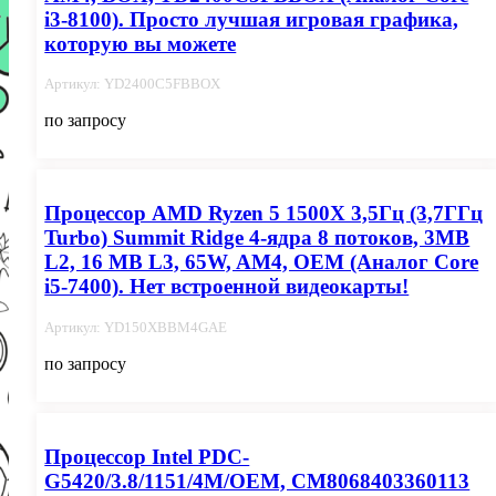
i3-8100). Просто лучшая игровая графика,
которую вы можете
Артикул: YD2400C5FBBOX
по запросу
Процессор AMD Ryzen 5 1500X 3,5Гц (3,7ГГц
Turbo) Summit Ridge 4-ядра 8 потоков, 3MB
L2, 16 MB L3, 65W, AM4, OEM (Aналог Core
i5-7400). Нет встроенной видеокарты!
Артикул: YD150XBBM4GAE
по запросу
Процессор Intel PDC-
G5420/3.8/1151/4M/OEM, CM8068403360113