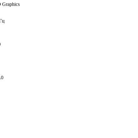
D Graphics
Гц
0
.0