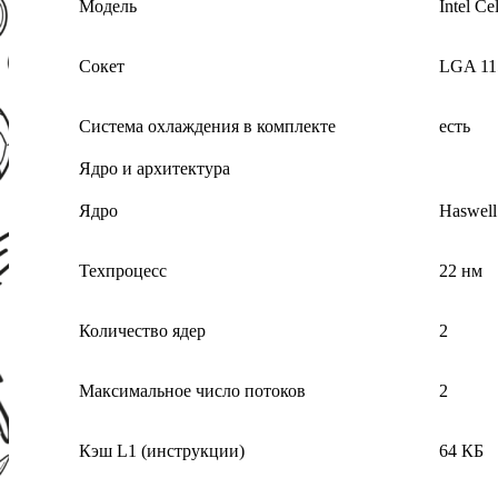
Модель
Intel C
Сокет
LGA 11
Система охлаждения в комплекте
есть
Ядро и архитектура
Ядро
Haswell
Техпроцесс
22 нм
Количество ядер
2
Максимальное число потоков
2
Кэш L1 (инструкции)
64 КБ