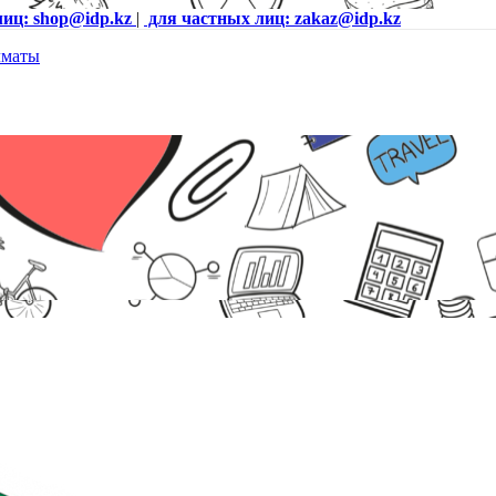
лиц: shop@idp.kz
|
для частных лиц: zakaz@idp.kz