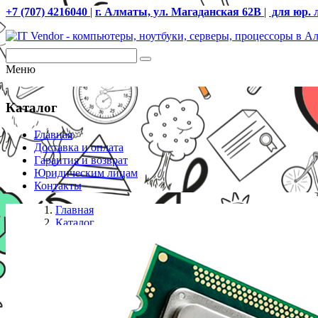
+7 (707) 4216040
|
г. Алматы, ул. Магаданская 62В
|
для юр. 
Меню
Каталог
Главная
Доставка и оплата
Гарантия и возврат
Юридическим лицам
Контакты
Главная
Каталог
Процессоры S-1150
CPU Intel Celeron G1820 2.7GHz 2Mb LGA1150 Tray