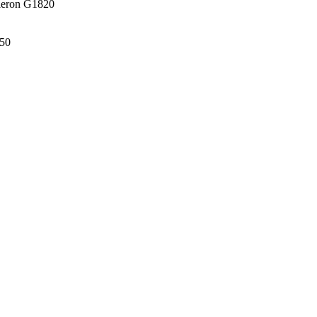
eleron G1820
50