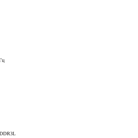
Гц
 DDR3L