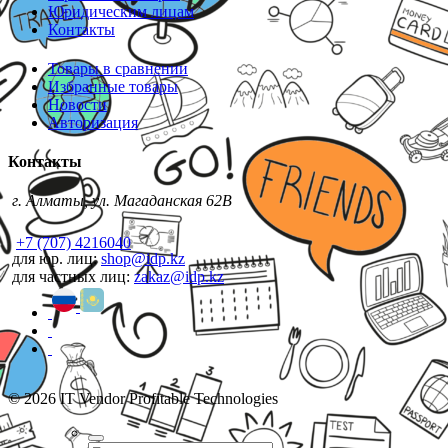
Юридическим лицам
Контакты
Товары в сравнении
Избранные товары
Новости
Авторизация
Контакты
г. Алматы, ул. Магаданская 62В
+7 (707) 4216040
для юр. лиц:
shop@idp.kz
для частных лиц:
zakaz@idp.kz
© 2026 IT Vendor Profitable Technologies