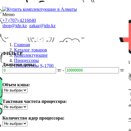
Меню
+7 (707) 4216040
shop@idp.kz
zakaz@idp.kz
Главная
Каталог товаров
ФИЛЬТР
Комплектующие
Процессоры
Диапазон цены:
Процессоры S-1700
тг -
тг
Объем кэша:
Тактовая частота процессора:
Количество ядер процессора: