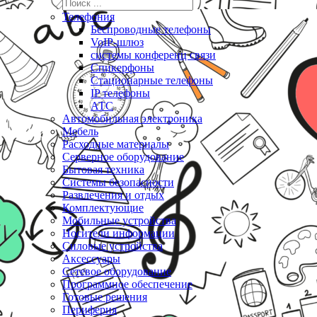
Телефония
Беспроводные телефоны
VoIP-шлюз
системы конференц связи
Спикерфоны
Стационарные телефоны
IP телефоны
АТС
Автомобильная электроника
Мебель
Расходные материалы
Серверное оборудование
Бытовая техника
Системы безопасности
Развлечения и отдых
Комплектующие
Мобильные устройства
Носители информации
Силовые устройства
Аксессуары
Сетевое оборудование
Программное обеспечение
Готовые решения
Периферия