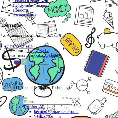
Товары в сравнении
Избранные товары
Новости
Авторизация
Контакты
г. Алматы, ул. Магаданская 62В
+7 (707) 4216040
для юр. лиц:
shop@idp.kz
для частных лиц:
zakaz@idp.kz
© 2026 IT Vendor Profitable Technologies
Телефония
Беспроводные телефоны
VoIP-шлюз