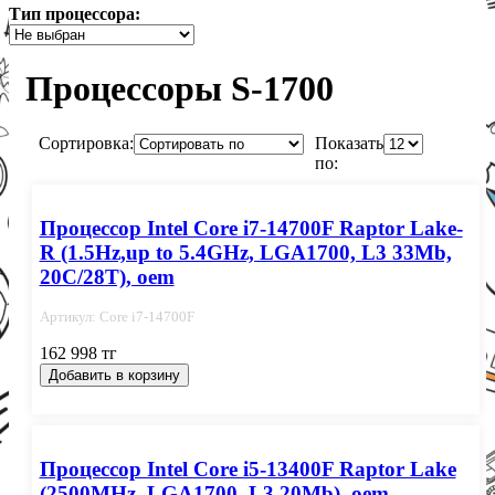
Тип процессора:
Процессоры S-1700
Сортировка:
Показать
по:
Процессор Intel Core i7-14700F Raptor Lake-
R (1.5Hz,up to 5.4GHz, LGA1700, L3 33Mb,
20C/28T), oem
Артикул: Core i7-14700F
162 998 тг
Добавить в корзину
Процессор Intel Core i5-13400F Raptor Lake
(2500MHz, LGA1700, L3 20Mb), oem