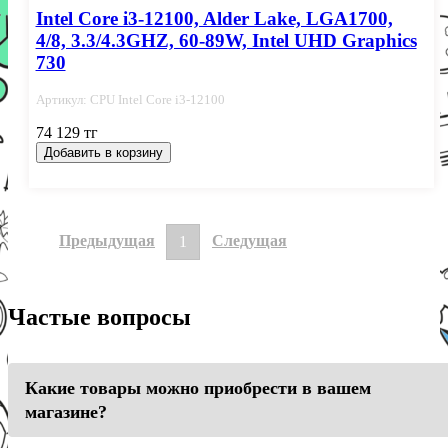
Intel Core i3-12100, Alder Lake, LGA1700,
4/8, 3.3/4.3GHZ, 60-89W, Intel UHD Graphics
730
Артикул: СPU Intel Сore i3-12100
74 129 тг
Добавить в корзину
Предыдущая
Следущая
1
Частые вопросы
Какие товары можно приобрести в вашем
магазине?