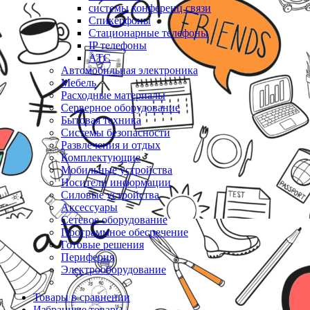
системы конференц связи
Спикерфоны
Стационарные телефоны
IP телефоны
АТС
Автомобильная электроника
Мебель
Расходные материалы
Серверное оборудование
Бытовая техника
Системы безопасности
Развлечения и отдых
Комплектующие
Мобильные устройства
Носители информации
Силовые устройства
Аксессуары
Сетевое оборудование
Программное обеспечение
Готовые решения
Периферия
Электрооборудование
Товары в сравнении
Избранные товары