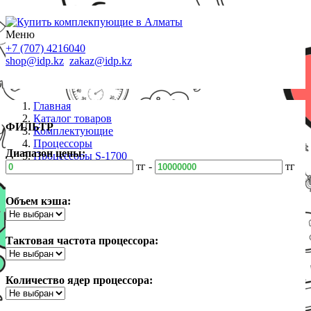
Меню
+7 (707) 4216040
shop@idp.kz
zakaz@idp.kz
Главная
Каталог товаров
ФИЛЬТР
Комплектующие
Процессоры
Диапазон цены:
Процессоры S-1700
тг -
тг
Объем кэша:
Тактовая частота процессора:
Количество ядер процессора: