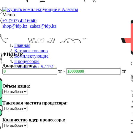
Меню
+7 (707) 4216040
shop@idp.kz
zakaz@idp.kz
Главная
Каталог товаров
ФИЛЬТР
Комплектующие
Процессоры
Диапазон цены:
Процессоры S-1151
тг -
тг
Объем кэша:
Тактовая частота процессора:
Количество ядер процессора: