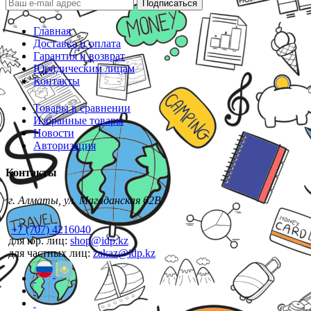
Подписаться
Главная
Доставка и оплата
Гарантия и возврат
Юридическим лицам
Контакты
Товары в сравнении
Избранные товары
Новости
Авторизация
Контакты
г. Алматы, ул. Магаданская 62В
+7 (707) 4216040
для юр. лиц:
shop@idp.kz
для частных лиц:
zakaz@idp.kz