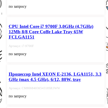
по запросу
CPU Intel Core i7 9700F 3,0GHz (4,7GHz)
12Mb 8/8 Core Coffe Lake Tray 65W
FCLGA1151
Артикул: i7-9700F
по запросу
Процессор Intel XEON E-2136, LGA1151, 3.3
GHz (max 4.5 GHz), 6/12, 80W, tray
Артикул: CM8068403654318SR3WW
по запросу