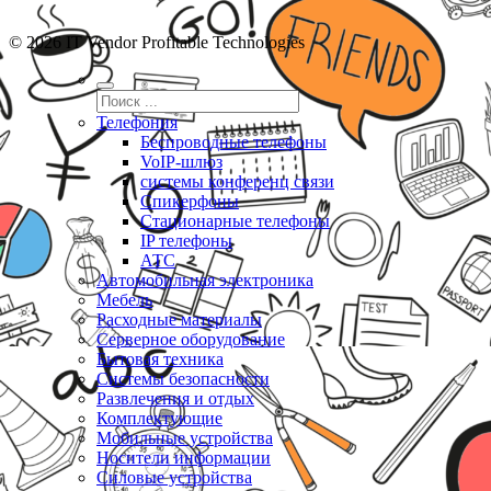
© 2026 IT Vendor Profitable Technologies
Телефония
Беспроводные телефоны
VoIP-шлюз
системы конференц связи
Спикерфоны
Стационарные телефоны
IP телефоны
АТС
Автомобильная электроника
Мебель
Расходные материалы
Серверное оборудование
Бытовая техника
Системы безопасности
Развлечения и отдых
Комплектующие
Мобильные устройства
Носители информации
Силовые устройства