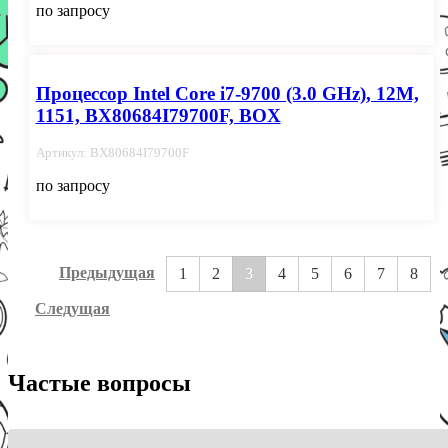
по запросу
Процессор Intel Core i7-9700 (3.0 GHz), 12M,
1151, BX80684I79700F, BOX
Артикул: BX80684I79700F
по запросу
Предыдущая
1
2
3
4
5
6
7
8
Следущая
Частые вопросы