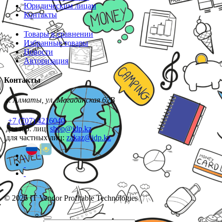
Юридическим лицам
Контакты
Товары в сравнении
Избранные товары
Новости
Авторизация
Контакты
г. Алматы, ул. Магаданская 62В
+7 (707) 4216040
для юр. лиц:
shop@idp.kz
для частных лиц:
zakaz@idp.kz
© 2026 IT Vendor Profitable Technologies