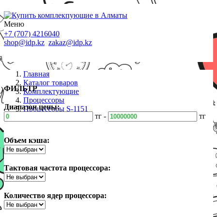
Меню
+7 (707) 4216040
shop@idp.kz
zakaz@idp.kz
Главная
Каталог товаров
ФИЛЬТР
Комплектующие
Процессоры
Диапазон цены:
Процессоры S-1151
тг -
тг
Объем кэша:
Тактовая частота процессора:
Количество ядер процессора: