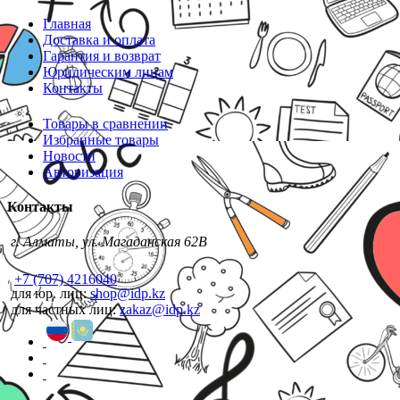
Главная
Доставка и оплата
Гарантия и возврат
Юридическим лицам
Контакты
Товары в сравнении
Избранные товары
Новости
Авторизация
Контакты
г. Алматы, ул. Магаданская 62В
+7 (707) 4216040
для юр. лиц:
shop@idp.kz
для частных лиц:
zakaz@idp.kz