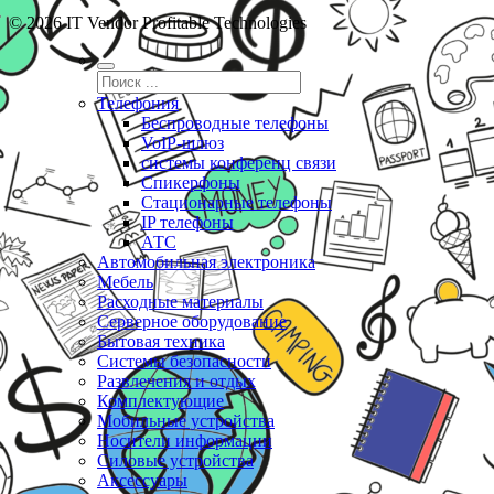
© 2026 IT Vendor Profitable Technologies
Телефония
Беспроводные телефоны
VoIP-шлюз
системы конференц связи
Спикерфоны
Стационарные телефоны
IP телефоны
АТС
Автомобильная электроника
Мебель
Расходные материалы
Серверное оборудование
Бытовая техника
Системы безопасности
Развлечения и отдых
Комплектующие
Мобильные устройства
Носители информации
Силовые устройства
Аксессуары