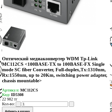
Оптический медиаконвертер WDM Tp-Link
MC112CS <100BASE-TX to 100BASE-FX Single
mode SC fiber Converter, Full-duplex,Tx:1310nm,
Rx:1550nm, up to 20Km, switching power adapter,
chassis mountable>
Артикул:
MC112CS
Код:
ID5308
22 982 тг
Кол-во:
Добавить в корзину