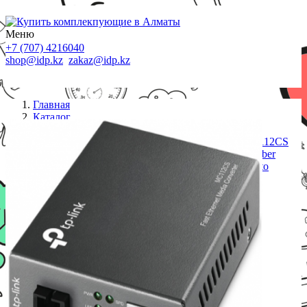
Меню
+7 (707) 4216040
shop@idp.kz
zakaz@idp.kz
Главная
Каталог
Медиаконвертеры
Оптический медиаконвертер WDM Tp-Link MC112CS
<100BASE-TX to 100BASE-FX Single mode SC fiber
Converter, Full-duplex,Tx:1310nm, Rx:1550nm, up to
20Km, switching power adapter, chassis mountable>