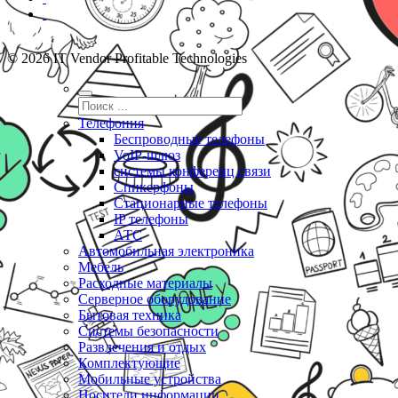
© 2026 IT Vendor Profitable Technologies
Телефония
Беспроводные телефоны
VoIP-шлюз
системы конференц связи
Спикерфоны
Стационарные телефоны
IP телефоны
АТС
Автомобильная электроника
Мебель
Расходные материалы
Серверное оборудование
Бытовая техника
Системы безопасности
Развлечения и отдых
Комплектующие
Мобильные устройства
Носители информации