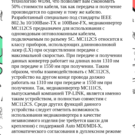
технологию WDM, что позволяет вам сэкономить
50% стоимости кабеля, так как передача и получение
производится по одному и тому же кабелю.
Разработанный специально под стандарты IEEE
802.3u 10/100Base-TX и 100Base-FX, медиаконвертер
MC112CS предназначен для использования с
одномодовым оптоволоконным кабелем,
подключаемым по разъему SC. MC112CS относится к
классу приборов, использующих длинноволновой
лазер (LX) при осуществлении передачи с
максимальной скоростью. При передаче и получении
данных конвертер работает на длинах волн 1310 нм
при передаче и 1550 нм при получении. Таким
образом, чтобы взаимодействовать с MC112CS,
устройство на другом конце провода должно
работать на 1310 нм при передаче и 1550 нм при
получении. Так, медиаконвертер MC111CS,
выпускаемый компанией TP-LINK, является именно
таким устройством, и полностью совместим с
MC112CS. Среди других функций данного
устройства следует отметить возможность
использования медиаконвертера в качестве
независимого изделия (не требуется шасси для
крепления) с поддержкой Auto MDI/MDI-X,
автоматического согласования в дуплексном режиме