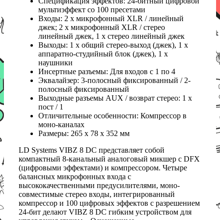
Спецификация эффектов: 24-битный цифровой
мультиэффект со 100 пресетами
Входы: 2 x микрофонный XLR / линейный
джек; 2 x микрофонный XLR / стерео
линейный джек, 1 х стерео линейный джек
Выходы: 1 х общий стерео-выход (джек), 1 х
аппаратно-студийный блок (джек), 1 х
наушники
Инсертные разъемы: Для входов с 1 по 4
Эквалайзер: 3-полосный фиксированный / 2-
полосный фиксированный
Выходные разъемы AUX / возврат стерео: 1 x
пост / 1
Отличительные особенности: Компрессор в
моно-каналах
Размеры: 265 x 78 x 352 мм
LD Systems VIBZ 8 DC представляет собой
компактный 8-канальный аналоговый микшер с DFX
(цифровыми эффектами) и компрессором. Четыре
балансных микрофонных входа с
высококачественными предусилителями, моно-
совместимые стерео входы, интегрированный
компрессор и 100 цифровых эффектов с разрешением
24-бит делают VIBZ 8 DC гибким устройством для