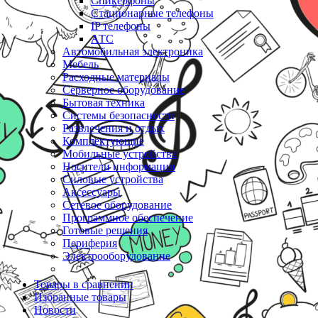
Спикерфоны
Стационарные телефоны
IP телефоны
АТС
Автомобильная электроника
Мебель
Расходные материалы
Серверное оборудование
Бытовая техника
Системы безопасности
Развлечения и отдых
Комплектующие
Мобильные устройства
Носители информации
Силовые устройства
Аксессуары
Сетевое оборудование
Программное обеспечение
Готовые решения
Периферия
Электрооборудование
Товары в сравнении
Избранные товары
Новости