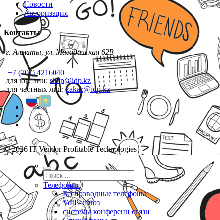
Новости
Авторизация
Контакты
г. Алматы, ул. Магаданская 62В
+7 (707) 4216040
для юр. лиц:
shop@idp.kz
для частных лиц:
zakaz@idp.kz
© 2026 IT Vendor Profitable Technologies
Телефония
Беспроводные телефоны
VoIP-шлюз
системы конференц связи