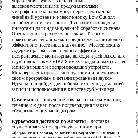
управления звуком. Оснащенные
высококачественными предусилителями
микрофонные каналы могут переключаться на
линейный уровень и имеют кнопку Low Cut для
ослабления низких частот. Два из них оснащены
инсертами для индивидуальной обработки сигнала.
Очень точные трехполосные эквалайзеры с
практичной регулировкой средних частот позволяют
эффективно настраивать звучание. Мастер секция
содержит разрыв для внешних эффектов,
настраиваемые мониторные выходы и jack выход для
наушников. Также VIBZ 8 имеет входы и выходы для
записывающих и воспроизводящих устройств.
Микшер очень прост в эксплуатации и впечатляет
своим прозрачным и детализированным звуком.
Идеально подойдет для небольших групп, домашней
записи и использования в качестве суб-микшера.
Самовывоз
– получение товара в офисе компании, в
течение 2-х дней после подтверждения заказа
обслуживающим менеджером.
Курьерская доставка по Алматы
– доставка
осуществляется по адресу указанному при
оформлении заказа, заранее оговаривается время и
день доставки в рамках рабочего дня (с 08-00 до 17-