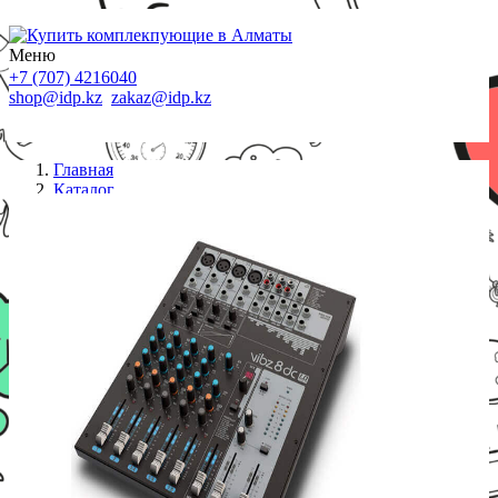
Меню
+7 (707) 4216040
shop@idp.kz
zakaz@idp.kz
Главная
Каталог
Колонки
LD SYSTEMS Микшер LDVIBZ8DC