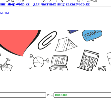
лиц: shop@idp.kz
|
для частных лиц: zakaz@idp.kz
тг -