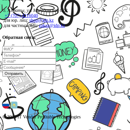
г. Алматы, ул. Магаданская 62В
+7 (707) 4216040
для юр. лиц:
shop@idp.kz
для частных лиц:
zakaz@idp.kz
Обратная связь
© 2026 IT Vendor Profitable Technologies