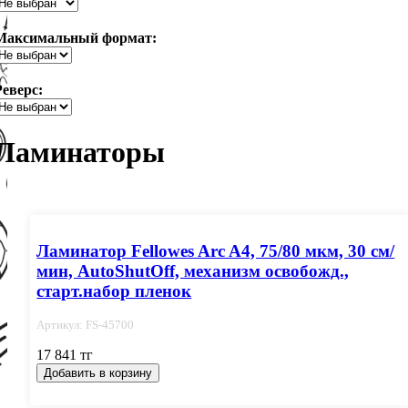
Максимальный формат:
Реверс:
Ламинаторы
Ламинатор Fellowes Arc A4, 75/80 мкм, 30 см/
мин, AutoShutOff, механизм освобожд.,
старт.набор пленок
Артикул: FS-45700
17 841 тг
Добавить в корзину