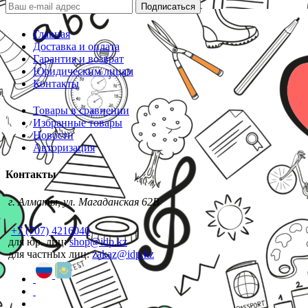
Подписаться
Главная
Доставка и оплата
Гарантия и возврат
Юридическим лицам
Контакты
Товары в сравнении
Избранные товары
Новости
Авторизация
Контакты
г. Алматы, ул. Магаданская 62В
+7 (707) 4216040
для юр. лиц:
shop@idp.kz
для частных лиц:
zakaz@idp.kz