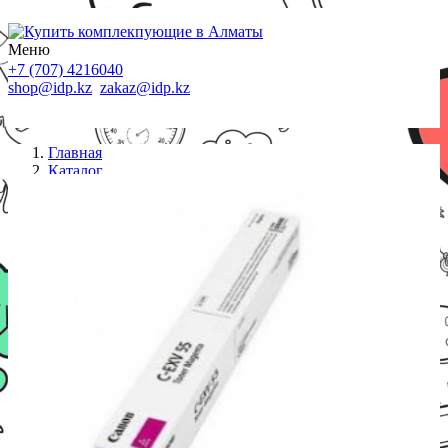
Меню
+7 (707) 4216040
shop@idp.kz
zakaz@idp.kz
Главная
Каталог
Картриджи Canon
Картридж Canon/Тонер C-EXV 55 M/Лазерный
цветной/пурпурный