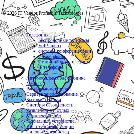
© 2026 IT Vendor Profitable Technologies
Телефония
Беспроводные телефоны
VoIP-шлюз
системы конференц связи
Спикерфоны
Стационарные телефоны
IP телефоны
АТС
Автомобильная электроника
Мебель
Расходные материалы
Серверное оборудование
Бытовая техника
Системы безопасности
Развлечения и отдых
Комплектующие
Мобильные устройства
Носители информации
Силовые устройства