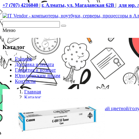
+7 (707) 4216040
|
г. Алматы, ул. Магаданская 62В
|
для юр. 
Меню
Каталог
Главная
Доставка и оплата
Гарантия и возврат
Юридическим лицам
Контакты
Главная
Каталог
Картриджи Canon
Картридж Canon/C-EXV 55 C/Лазерный цветной/гол