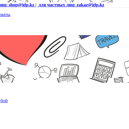
лиц: shop@idp.kz
|
для частных лиц: zakaz@idp.kz
убой