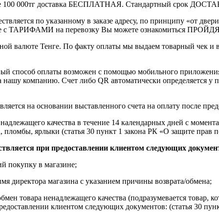
выше 100 000тг доставка БЕСПЛАТНАЯ. Стандартный срок ДОСТАВ
ствляется по указанному в заказе адресу, по принципу «от двери
 с ТАРИФАМИ на перевозку Вы можете ознакомиться ПРОЙДЯ ПО
ной валюте Тенге. По факту оплаты мы выдаем товарный чек и 
ный способ оплаты возможен с помощью мобильного приложени
на нашу компанию. Счет либо QR автоматически определяется у п
вляется на основании выставленного счета на оплату после пре
надлежащего качества в течение 14 календарных дней с момента
, пломбы, ярлыки (статья 30 пункт 1 закона РК «О защите прав п
ствляется при предоставлении клиентом следующих докумен
й покупку в магазине;
имя директора магазина с указанием причины возврата/обмена;
обмен товара ненадлежащего качества (подразумевается товар, 
редоставлении клиентом следующих документов: (статья 30 пунк