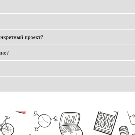
онкретный проект?
ние?