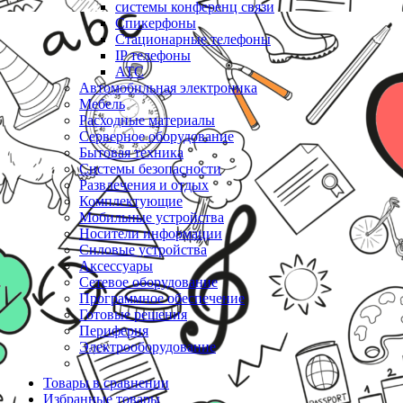
системы конференц связи
Спикерфоны
Стационарные телефоны
IP телефоны
АТС
Автомобильная электроника
Мебель
Расходные материалы
Серверное оборудование
Бытовая техника
Системы безопасности
Развлечения и отдых
Комплектующие
Мобильные устройства
Носители информации
Силовые устройства
Аксессуары
Сетевое оборудование
Программное обеспечение
Готовые решения
Периферия
Электрооборудование
Товары в сравнении
Избранные товары