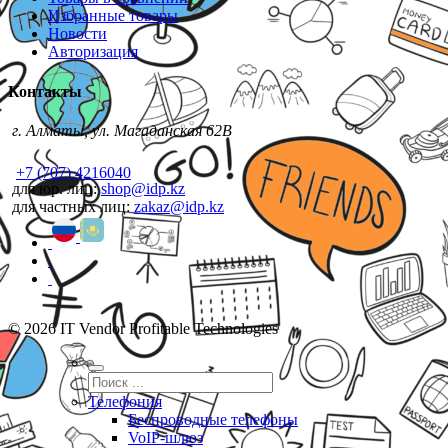
Избранные товары
Новости
Авторизация
Контакты
г. Алматы, ул. Магаданская 62В
+7 (707) 4216040
для юр. лиц:
shop@idp.kz
для частных лиц:
zakaz@idp.kz
© 2026 IT Vendor Profitable Technologies
Телефония
Беспроводные телефоны
VoIP-шлюз