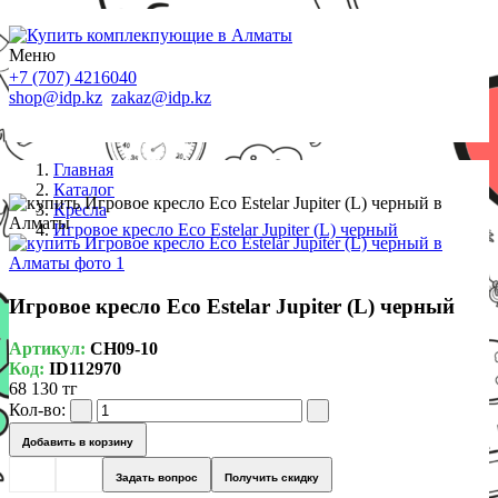
Меню
+7 (707) 4216040
shop@idp.kz
zakaz@idp.kz
Главная
Каталог
Кресла
Игровое кресло Eco Estelar Jupiter (L) черный
Игровое кресло Eco Estelar Jupiter (L) черный
Артикул:
CH09-10
Код:
ID112970
68 130 тг
Кол-во:
Добавить в корзину
Задать вопрос
Получить скидку