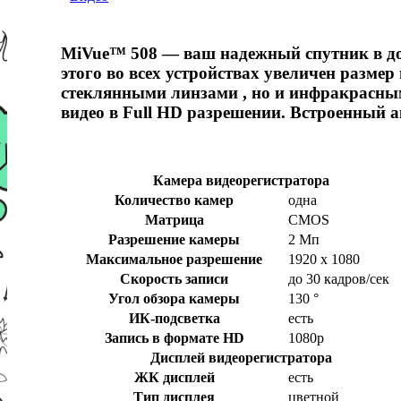
MiVue™ 508 — ваш надежный спутник в дор
этого во всех устройствах увеличен разме
стеклянными линзами , но и инфракрасным
видео в Full HD разрешении. Встроенный 
Камера видеорегистратора
Количество камер
одна
Матрица
CMOS
Разрешение камеры
2 Мп
Максимальное разрешение
1920 х 1080
Скорость записи
до 30 кадров/сек
Угол обзора камеры
130 °
ИК-подсветка
есть
Запись в формате HD
1080p
Дисплей видеорегистратора
ЖК дисплей
есть
Тип дисплея
цветной