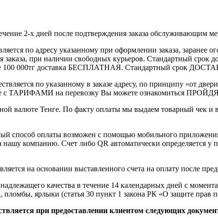
течение 2-х дней после подтверждения заказа обслуживающим м
вляется по адресу указанному при оформлении заказа, заранее ог
ления заказа, при наличии свободных курьеров. Стандартный сро
выше 100 000тг доставка БЕСПЛАТНАЯ. Стандартный срок ДОСТАВ
ствляется по указанному в заказе адресу, по принципу «от двери
 с ТАРИФАМИ на перевозку Вы можете ознакомиться ПРОЙДЯ ПО
ной валюте Тенге. По факту оплаты мы выдаем товарный чек и 
ный способ оплаты возможен с помощью мобильного приложени
на нашу компанию. Счет либо QR автоматически определяется у п
вляется на основании выставленного счета на оплату после пре
надлежащего качества в течение 14 календарных дней с момента
, пломбы, ярлыки (статья 30 пункт 1 закона РК «О защите прав п
ствляется при предоставлении клиентом следующих докумен