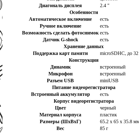
Диагональ дисплея
2.4 "
Особенности
Автоматическое включение
есть
Ручное включение
есть
Возможность сделать фотоснимок
есть
Датчик G-shock
есть
Хранение данных
Поддержка карт памяти
microSDHC, до 32
Конструкция
Динамик
встроенный
Микрофон
встроенный
Разъем USB
miniUSB
Питание видеорегистратора
Встроенный аккумулятор
есть
Корпус видеорегистратора
Цвет
черный
Материал корпуса
пластик
Размеры (ШхВхГ)
65.2 х 65 х 35.8 м
Вес
85 г