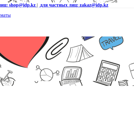
лиц: shop@idp.kz
|
для частных лиц: zakaz@idp.kz