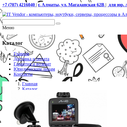
+7 (707) 4216040
|
г. Алматы, ул. Магаданская 62В
|
для юр. 
Меню
Каталог
Главная
Доставка и оплата
Гарантия и возврат
Юридическим лицам
Контакты
Главная
Каталог
Видеорегистраторы
Видеорегистратор Mio MiVue 508