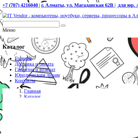
+7 (707) 4216040
|
г. Алматы, ул. Магаданская 62В
|
для юр. 
Меню
Каталог
Главная
Доставка и оплата
Гарантия и возврат
Юридическим лицам
Контакты
Главная
Каталог
Внешние накопители
Внешний HDD Western Digital 2Tb Elements SE Port
данных. Программа резервного копирования. Высокое