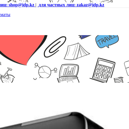
лиц: shop@idp.kz
|
для частных лиц: zakaz@idp.kz
able 2.5* WDBU6Y0020BBK-WESN USB3.0 Black. Большая емкость
 качество.