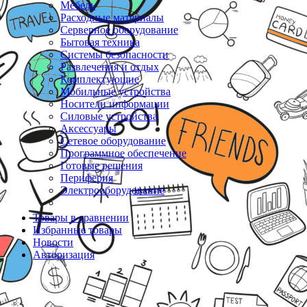
Мебель
Расходные материалы
Серверное оборудование
Бытовая техника
Системы безопасности
Развлечения и отдых
Комплектующие
Мобильные устройства
Носители информации
Силовые устройства
Аксессуары
Сетевое оборудование
Программное обеспечение
Готовые решения
Периферия
Электрооборудование
Товары в сравнении
Избранные товары
Новости
Авторизация