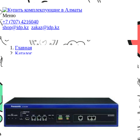
Меню
+7 (707) 4216040
shop@idp.kz
zakaz@idp.kz
Главная
Каталог
АТС
АТС Panasonic KX-NS1000UC IP-АТС /