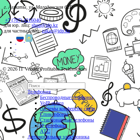
г. Алматы, ул. Магаданская 62В
+7 (707) 4216040
для юр. лиц:
shop@idp.kz
для частных лиц:
zakaz@idp.kz
© 2026 IT Vendor Profitable Technologies
Телефония
Беспроводные телефоны
VoIP-шлюз
системы конференц связи
Спикерфоны
Стационарные телефоны
IP телефоны
АТС
Автомобильная электроника