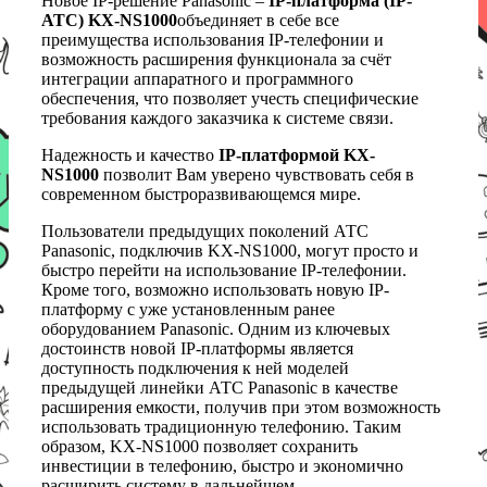
Новое IP-решение Panasonic –
IP-платформа (IP-
АТС) KX-NS1000
объединяет в себе все
преимущества использования IP-телефонии и
возможность расширения функционала за счёт
интеграции аппаратного и программного
обеспечения, что позволяет учесть специфические
требования каждого заказчика к системе связи.
Надежность и качество
IP-платформой KX-
NS1000
позволит Вам уверено чувствовать себя в
современном быстроразвивающемся мире.
Пользователи предыдущих поколений АТС
Panasonic, подключив KX-NS1000, могут просто и
быстро перейти на использование IP-телефонии.
Кроме того, возможно использовать новую IP-
платформу с уже установленным ранее
оборудованием Panasonic. Одним из ключевых
достоинств новой IP-платформы является
доступность подключения к ней моделей
предыдущей линейки АТС Panasonic в качестве
расширения емкости, получив при этом возможность
использовать традиционную телефонию. Таким
образом, KX-NS1000 позволяет сохранить
инвестиции в телефонию, быстро и экономично
расширить систему в дальнейшем.