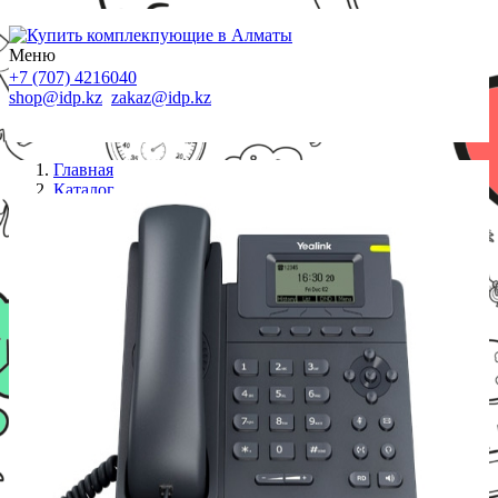
Меню
+7 (707) 4216040
shop@idp.kz
zakaz@idp.kz
Главная
Каталог
IP телефоны
SIP-T19 Е2 SIP-телефон, 1 линия, С БП