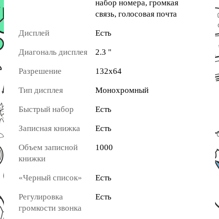
набор номера, громкая
связь, голосовая почта
Дисплей
Есть
Диагональ дисплея
2.3 "
Разрешение
132х64
Тип дисплея
Монохромный
Быстрый набор
Есть
Записная книжка
Есть
Объем записной
1000
книжки
«Черный список»
Есть
Регулировка
Есть
громкости звонка