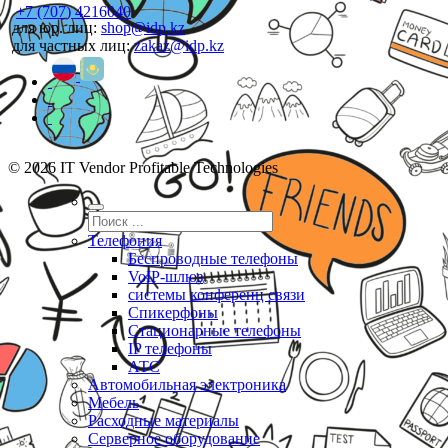
+7 (707) 4216040
для юр. лиц:
shop@idp.kz
для частных лиц:
zakaz@idp.kz
© 2026 IT Vendor Profitable Technologies
Телефония
Беспроводные телефоны
VoIP-шлюз
системы конференц связи
Спикерфоны
Стационарные телефоны
IP телефоны
АТС
Автомобильная электроника
Мебель
Расходные материалы
Серверное оборудование