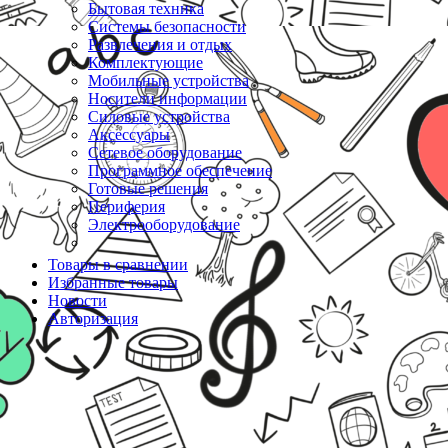
Бытовая техника
Системы безопасности
Развлечения и отдых
Комплектующие
Мобильные устройства
Носители информации
Силовые устройства
Аксессуары
Сетевое оборудование
Программное обеспечение
Готовые решения
Периферия
Электрооборудование
Товары в сравнении
Избранные товары
Новости
Авторизация