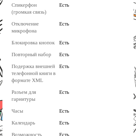
Спикерфон
Есть
(громкая связь)
Отключение
Есть
микрофона
Блокировка кнопок
Есть
Повторный набор
Есть
Подержка внешней
Есть
телефонной книги в
формате XML
Разъем для
Есть
гарнитуры
Часы
Есть
Календарь
Есть
Возможность
Есть