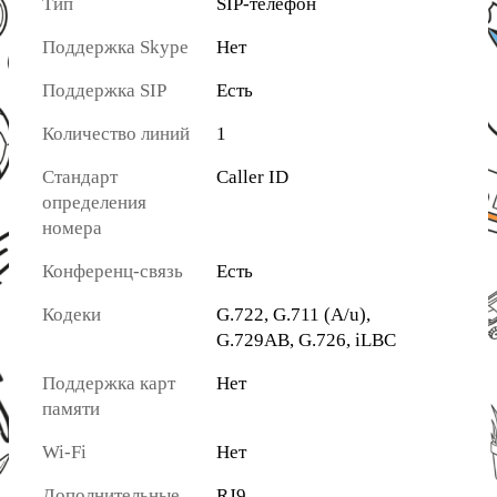
Тип
SIP-телефон
Поддержка Skype
Нет
Поддержка SIP
Есть
Количество линий
1
Стандарт
Caller ID
определения
номера
Конференц-связь
Есть
Кодеки
G.722, G.711 (A/u),
G.729AB, G.726, iLBC
Поддержка карт
Нет
памяти
Wi-Fi
Нет
Дополнительные
RJ9