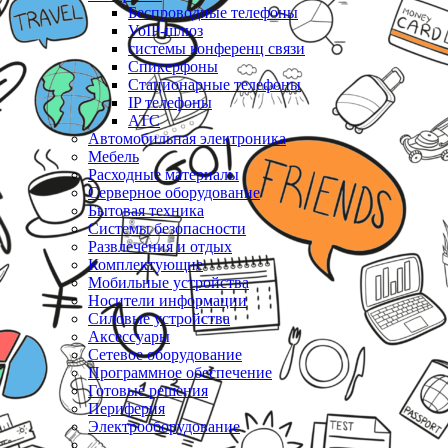
Беспроводные телефоны
VoIP-шлюз
системы конференц связи
Спикерфоны
Стационарные телефоны
IP телефоны
АТС
Автомобильная электроника
Мебель
Расходные материалы
Серверное оборудование
Бытовая техника
Системы безопасности
Развлечения и отдых
Комплектующие
Мобильные устройства
Носители информации
Силовые устройства
Аксессуары
Сетевое оборудование
Программное обеспечение
Готовые решения
Периферия
Электрооборудование