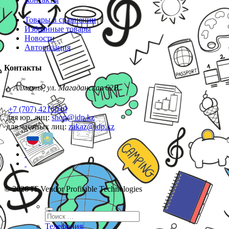
Товары в сравнении
Избранные товары
Новости
Авторизация
Контакты
г. Алматы, ул. Магаданская 62В
+7 (707) 4216040
для юр. лиц:
shop@idp.kz
для частных лиц:
zakaz@idp.kz
© 2026 IT Vendor Profitable Technologies
Телефония