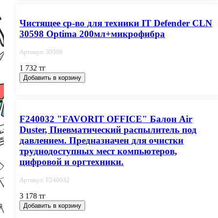
Чистящее ср-во для техники IT Defender CLN
30598 Optima 200мл+микрофибра
Артикул: 30598
1 732 тг
Добавить в корзину
F240032 "FAVORIT OFFICE" Балон Air
Duster, Пневматический распылитель под
давлением. Предназначен для очистки
труднодоступных мест компьютеров,
цифровой и оргтехники.
Артикул: F240032
3 178 тг
Добавить в корзину