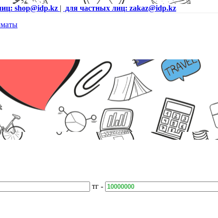
лиц: shop@idp.kz
|
для частных лиц: zakaz@idp.kz
тг -