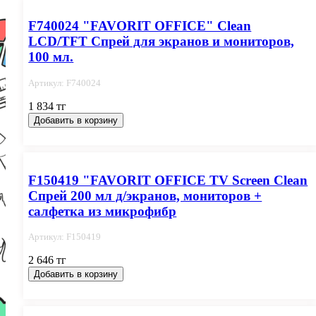
F740024 "FAVORIT OFFICE" Clean
LCD/TFT Спрей для экранов и мониторов,
100 мл.
Артикул: F740024
1 834 тг
Добавить в корзину
F150419 "FAVORIT OFFICE TV Screen Clean
Спрей 200 мл д/экранов, мониторов +
салфетка из микрофибр
Артикул: F150419
2 646 тг
Добавить в корзину