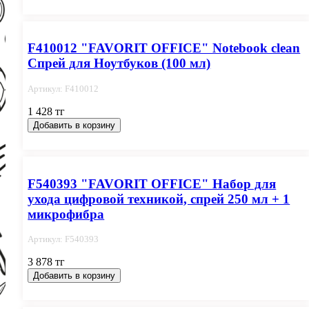
F410012 "FAVORIT OFFICE" Notebook clean
Спрей для Ноутбуков (100 мл)
Артикул: F410012
1 428 тг
Добавить в корзину
F540393 "FAVORIT OFFICE" Набор для
ухода цифровой техникой, спрей 250 мл + 1
микрофибра
Артикул: F540393
3 878 тг
Добавить в корзину