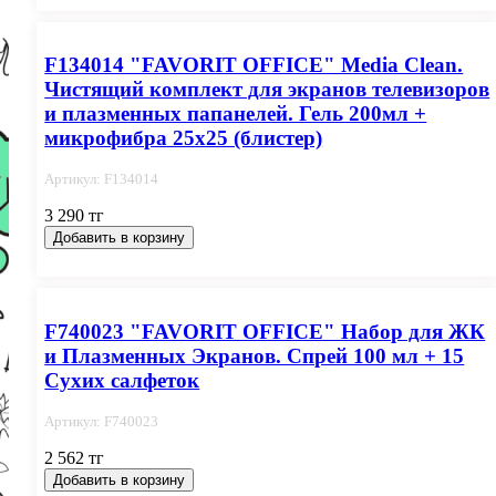
F134014 "FAVORIT OFFICE" Media Clean.
Чистящий комплект для экранов телевизоров
и плазменных папанелей. Гель 200мл +
микрофибра 25x25 (блистер)
Артикул: F134014
3 290 тг
Добавить в корзину
F740023 "FAVORIT OFFICE" Набор для ЖК
и Плазменных Экранов. Спрей 100 мл + 15
Сухих салфеток
Артикул: F740023
2 562 тг
Добавить в корзину