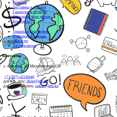
Главная
Доставка и оплата
Гарантия и возврат
Юридическим лицам
Контакты
Товары в сравнении
Избранные товары
Новости
Авторизация
Контакты
г. Алматы, ул. Магаданская 62В
+7 (707) 4216040
для юр. лиц:
shop@idp.kz
для частных лиц:
zakaz@idp.kz