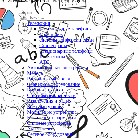
© 2026 IT Vendor Profitable Technologies
Телефония
Беспроводные телефоны
VoIP-шлюз
системы конференц связи
Спикерфоны
Стационарные телефоны
IP телефоны
АТС
Автомобильная электроника
Мебель
Расходные материалы
Серверное оборудование
Бытовая техника
Системы безопасности
Развлечения и отдых
Комплектующие
Мобильные устройства
Носители информации
Силовые устройства
Аксессуары
Сетевое оборудование