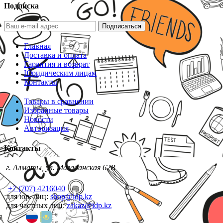
Подписка
Подписаться
Главная
Доставка и оплата
Гарантия и возврат
Юридическим лицам
Контакты
Товары в сравнении
Избранные товары
Новости
Авторизация
Контакты
г. Алматы, ул. Магаданская 62В
+7 (707) 4216040
для юр. лиц:
shop@idp.kz
для частных лиц:
zakaz@idp.kz