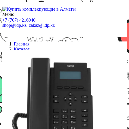
Меню
+7 (707) 4216040
shop@idp.kz
zakaz@idp.kz
Главная
Каталог
IP телефоны
Fanvil IP Phone X301G