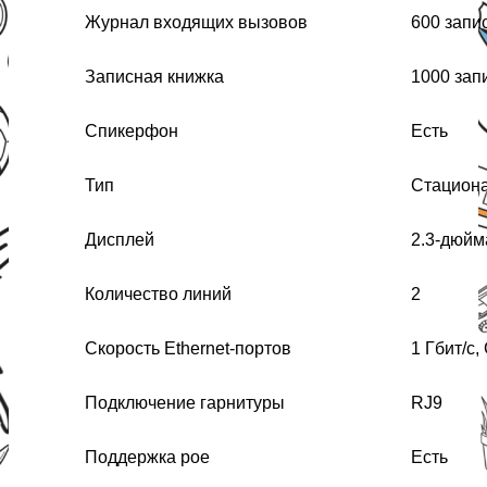
Журнал входящих вызовов
600 запи
Записная книжка
1000 зап
Спикерфон
Есть
Тип
Стацион
Дисплей
2.3-дюйм
Количество линий
2
Скорость Ethernet-портов
1 Гбит/с, 
Подключение гарнитуры
RJ9
Поддержка poe
Есть