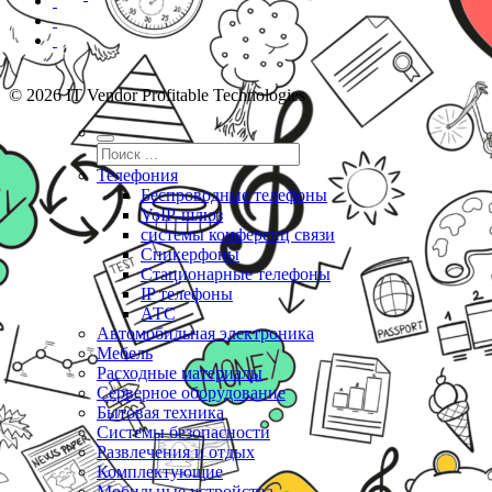
© 2026 IT Vendor Profitable Technologies
Телефония
Беспроводные телефоны
VoIP-шлюз
системы конференц связи
Спикерфоны
Стационарные телефоны
IP телефоны
АТС
Автомобильная электроника
Мебель
Расходные материалы
Серверное оборудование
Бытовая техника
Системы безопасности
Развлечения и отдых
Комплектующие
Мобильные устройства