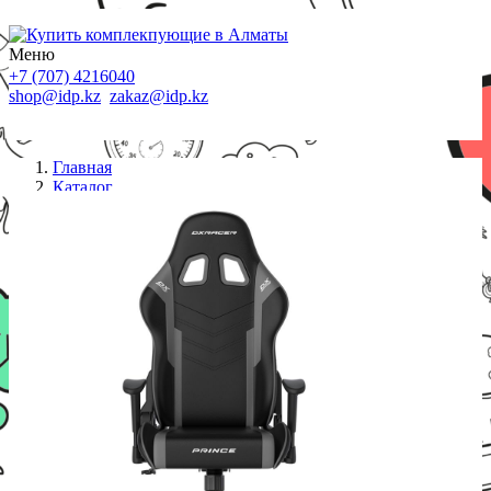
Меню
+7 (707) 4216040
shop@idp.kz
zakaz@idp.kz
Главная
Каталог
Кресла
Игровое компьютерное кресло DX Racer
GC/LPF132LTC/NG