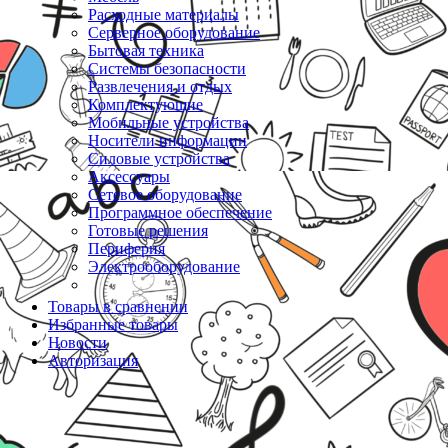
Расходные материалы
Серверное оборудование
Бытовая техника
Системы безопасности
Развлечения и отдых
Комплектующие
Мобильные устройства
Носители информации
Силовые устройства
Аксессуары
Сетевое оборудование
Программное обеспечение
Готовые решения
Периферия
Электрооборудование
Товары в сравнении
Избранные товары
Новости
Авторизация