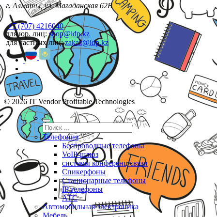
г. Алматы, ул. Магаданская 62В
+7 (707) 4216040
для юр. лиц:
shop@idp.kz
для частных лиц:
zakaz@idp.kz
© 2026 IT Vendor Profitable Technologies
Телефония
Беспроводные телефоны
VoIP-шлюз
системы конференц связи
Спикерфоны
Стационарные телефоны
IP телефоны
АТС
Автомобильная электроника
Мебель