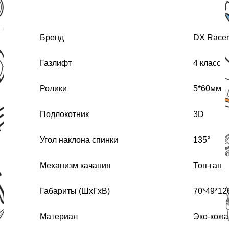
Бренд
DX Racer
Газлифт
4 класс
Ролики
5*60мм
Подлокотник
3D
Угол наклона спинки
135°
Механизм качания
Топ-ган
Габариты (ШхГхВ)
70*49*12
Материал
Эко-кожа