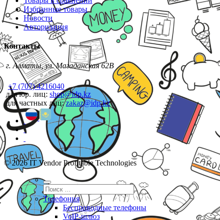
Товары в сравнении
Избранные товары
Новости
Авторизация
Контакты
г. Алматы, ул. Магаданская 62В
+7 (707) 4216040
для юр. лиц:
shop@idp.kz
для частных лиц:
zakaz@idp.kz
© 2026 IT Vendor Profitable Technologies
Телефония
Беспроводные телефоны
VoIP-шлюз