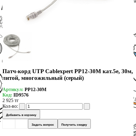
Патч-корд UTP Cablexpert PP12-30M кат.5e, 30м,
литой, многожильный (серый)
Артикул:
PP12-30M
Код:
ID9576
2 925 тг
Кол-во:
Добавить в корзину
Задать вопрос
Получить скидку