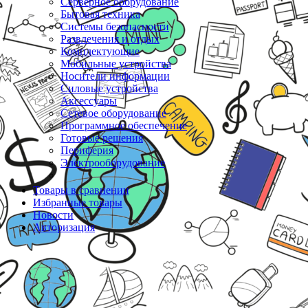
Серверное оборудование
Бытовая техника
Системы безопасности
Развлечения и отдых
Комплектующие
Мобильные устройства
Носители информации
Силовые устройства
Аксессуары
Сетевое оборудование
Программное обеспечение
Готовые решения
Периферия
Электрооборудование
Товары в сравнении
Избранные товары
Новости
Авторизация