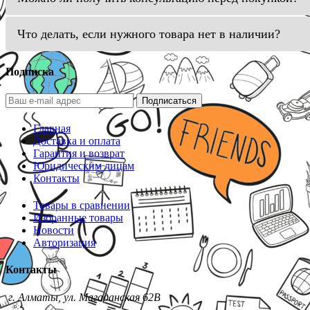
Что делать, если нужного товара нет в наличии?
Подписка
Подписаться
Главная
Доставка и оплата
Гарантия и возврат
Юридическим лицам
Контакты
Товары в сравнении
Избранные товары
Новости
Авторизация
Контакты
г. Алматы, ул. Магаданская 62В