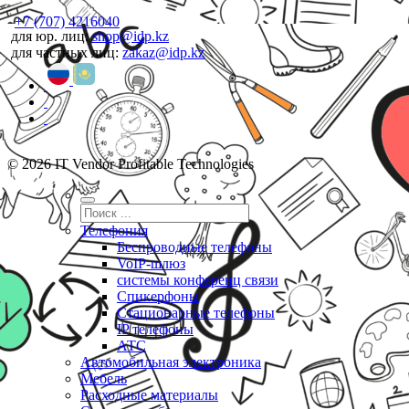
+7 (707) 4216040
для юр. лиц:
shop@idp.kz
для частных лиц:
zakaz@idp.kz
© 2026 IT Vendor Profitable Technologies
Телефония
Беспроводные телефоны
VoIP-шлюз
системы конференц связи
Спикерфоны
Стационарные телефоны
IP телефоны
АТС
Автомобильная электроника
Мебель
Расходные материалы