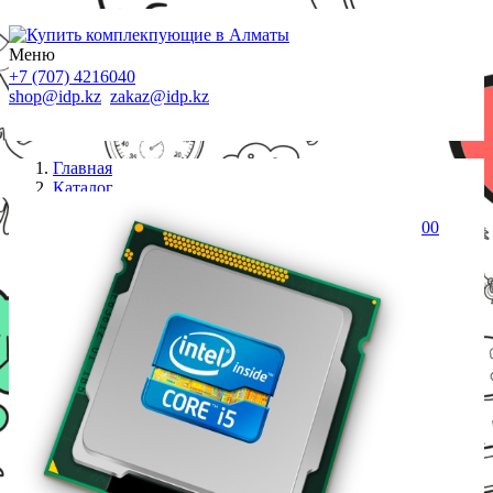
Меню
+7 (707) 4216040
shop@idp.kz
zakaz@idp.kz
Главная
Каталог
Процессоры S-1150
Процессор Intel 1150 i5-4570 6M, 3.20 GHz HD4600
oem 4 Core Haswel