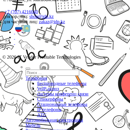
+7 (707) 4216040
для юр. лиц:
shop@idp.kz
для частных лиц:
zakaz@idp.kz
© 2026 IT Vendor Profitable Technologies
Телефония
Беспроводные телефоны
VoIP-шлюз
системы конференц связи
Спикерфоны
Стационарные телефоны
IP телефоны
АТС
Автомобильная электроника
Мебель