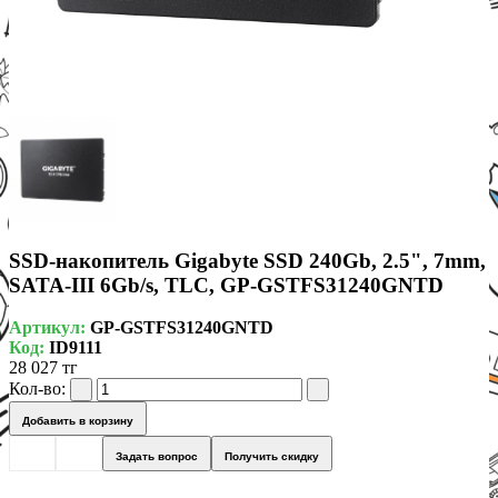
SSD-накопитель Gigabyte SSD 240Gb, 2.5", 7mm,
SATA-III 6Gb/s, TLC, GP-GSTFS31240GNTD
Артикул:
GP-GSTFS31240GNTD
Код:
ID9111
28 027 тг
Кол-во:
Добавить в корзину
Задать вопрос
Получить скидку