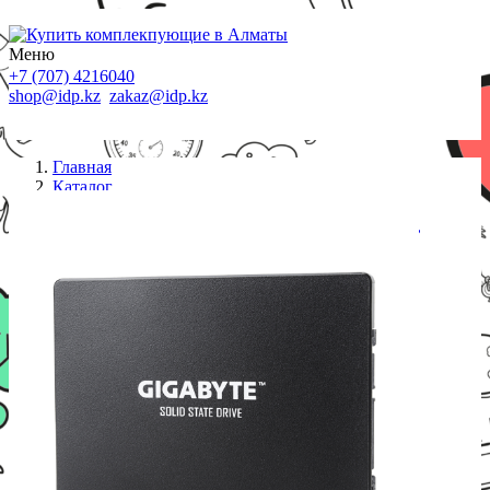
Меню
+7 (707) 4216040
shop@idp.kz
zakaz@idp.kz
Главная
Каталог
SSD диски
SSD-накопитель Gigabyte SSD 240Gb, 2.5*, 7mm,
SATA-III 6Gb/s, TLC, GP-GSTFS31240GNTD