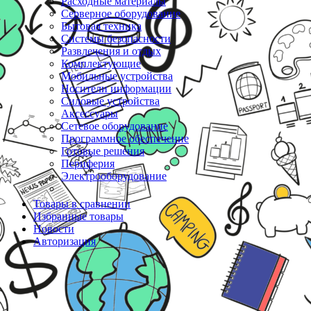
Расходные материалы
Серверное оборудование
Бытовая техника
Системы безопасности
Развлечения и отдых
Комплектующие
Мобильные устройства
Носители информации
Силовые устройства
Аксессуары
Сетевое оборудование
Программное обеспечение
Готовые решения
Периферия
Электрооборудование
Товары в сравнении
Избранные товары
Новости
Авторизация