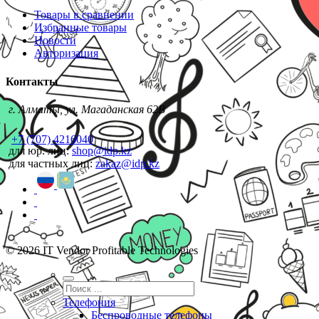
Товары в сравнении
Избранные товары
Новости
Авторизация
Контакты
г. Алматы, ул. Магаданская 62В
+7 (707) 4216040
для юр. лиц:
shop@idp.kz
для частных лиц:
zakaz@idp.kz
© 2026 IT Vendor Profitable Technologies
Телефония
Беспроводные телефоны