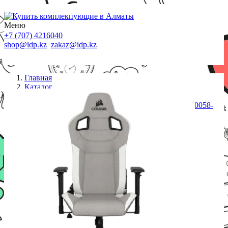
Меню
+7 (707) 4216040
shop@idp.kz
zakaz@idp.kz
Главная
Каталог
Кресла
Кресло Corsair T3 Rush 2023, Grey/White (CF-9010058-
WW)