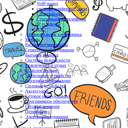
VoIP-шлюз
системы конференц связи
Спикерфоны
Стационарные телефоны
IP телефоны
АТС
Автомобильная электроника
Мебель
Расходные материалы
Серверное оборудование
Бытовая техника
Системы безопасности
Развлечения и отдых
Комплектующие
Мобильные устройства
Носители информации
Силовые устройства
Аксессуары
Сетевое оборудование
Программное обеспечение
Готовые решения
Периферия
Электрооборудование