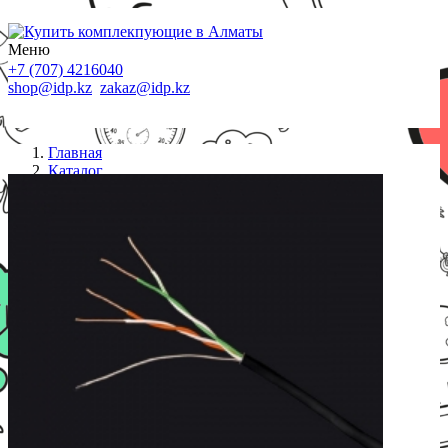
Меню
+7 (707) 4216040
shop@idp.kz
zakaz@idp.kz
Главная
Каталог
Кабель сетевой
RIPO кабель сетевой, UAE-5512, UTP Cat.5e
2x2x1/0,51 PE 305 м/б (для внешней прокладки)