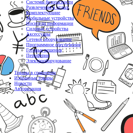
Системы безопасности
Развлечения и отдых
Комплектующие
Мобильные устройства
Носители информации
Силовые устройства
Аксессуары
Сетевое оборудование
Программное обеспечение
Готовые решения
Периферия
Электрооборудование
Товары в сравнении
Избранные товары
Новости
Авторизация