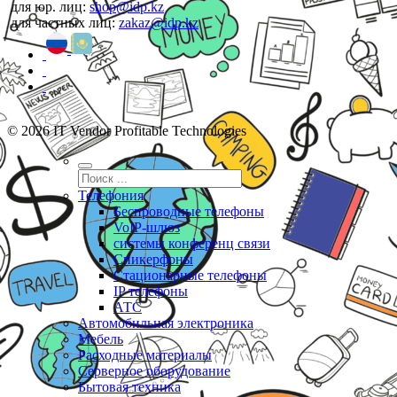
для юр. лиц:
shop@idp.kz
для частных лиц:
zakaz@idp.kz
© 2026 IT Vendor Profitable Technologies
Телефония
Беспроводные телефоны
VoIP-шлюз
системы конференц связи
Спикерфоны
Стационарные телефоны
IP телефоны
АТС
Автомобильная электроника
Мебель
Расходные материалы
Серверное оборудование
Бытовая техника