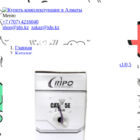
Меню
+7 (707) 4216040
shop@idp.kz
zakaz@idp.kz
Главная
Каталог
Кабель сетевой
RIPO кабель сетевой, UСE-5512, UTP Cat.5e 2x2x1/0,5
PE 305 м/б (для внешней прокладки)