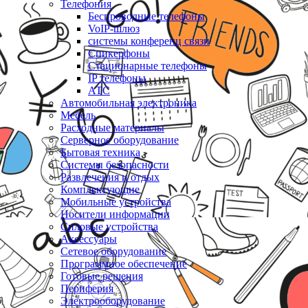
Телефония
Беспроводные телефоны
VoIP-шлюз
системы конференц связи
Спикерфоны
Стационарные телефоны
IP телефоны
АТС
Автомобильная электроника
Мебель
Расходные материалы
Серверное оборудование
Бытовая техника
Системы безопасности
Развлечения и отдых
Комплектующие
Мобильные устройства
Носители информации
Силовые устройства
Аксессуары
Сетевое оборудование
Программное обеспечение
Готовые решения
Периферия
Электрооборудование