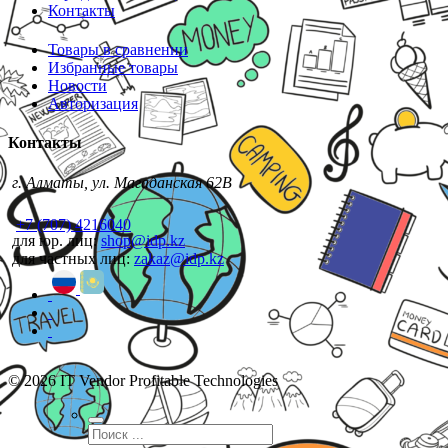
Контакты
Товары в сравнении
Избранные товары
Новости
Авторизация
Контакты
г. Алматы, ул. Магаданская 62В
+7 (707) 4216040
для юр. лиц:
shop@idp.kz
для частных лиц:
zakaz@idp.kz
© 2026 IT Vendor Profitable Technologies