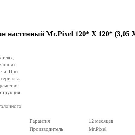
 настенный Mr.Pixel 120* X 120* (3,05 X
отелях,
омашних
ета. При
атериалы.
бражения
струкция
отолочного
Гарантия
12 месяцев
Производитель
Mr.Pixel