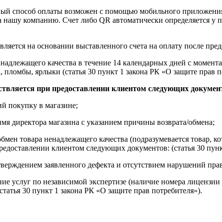
ный способ оплаты возможен с помощью мобильного приложени
на нашу компанию. Счет либо QR автоматически определяется у п
вляется на основании выставленного счета на оплату после пре
надлежащего качества в течение 14 календарных дней с момента
, пломбы, ярлыки (статья 30 пункт 1 закона РК «О защите прав п
ствляется при предоставлении клиентом следующих докумен
й покупку в магазине;
имя директора магазина с указанием причины возврата/обмена;
обмен товара ненадлежащего качества (подразумевается товар, 
редоставлении клиентом следующих документов: (статья 30 пунк
верждением заявленного дефекта и отсутствием нарушений пра
ние услуг по независимой экспертизе (наличие номера лицензии 
татья 30 пункт 1 закона РК «О защите прав потребителя»).