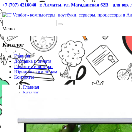
+7 (707) 4216040
|
г. Алматы, ул. Магаданская 62В
|
для юр. 
Меню
Каталог
Главная
Доставка и оплата
Гарантия и возврат
Юридическим лицам
Контакты
Главная
Каталог
Проекционные экраны
Экран настенный Mr.Pixel 120* X 120* (3,05 X 3,05)