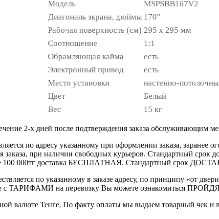
Модель
MSPSBB167V2
Диагональ экрана, дюймы
170"
Рабочая поверхность (см)
295 x 295 мм
Соотношение
1:1
Обрамляющая кайма
есть
Электронный привод
есть
Место установки
настенно-потолочны
Цвет
Белый
Вес
15 кг
течение 2-х дней после подтверждения заказа обслуживающим м
вляется по адресу указанному при оформлении заказа, заранее ог
ления заказа, при наличии свободных курьеров. Стандартный сро
выше 100 000тг доставка БЕСПЛАТНАЯ. Стандартный срок ДОСТАВ
ствляется по указанному в заказе адресу, по принципу «от двери
 с ТАРИФАМИ на перевозку Вы можете ознакомиться ПРОЙДЯ ПО
ной валюте Тенге. По факту оплаты мы выдаем товарный чек и 