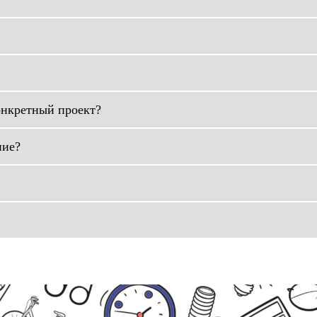
онкретный проект?
ние?