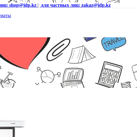
лиц: shop@idp.kz
|
для частных лиц: zakaz@idp.kz
2,03)