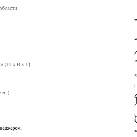
 области
и (Ш х В х Г)
мес.)
енеджером.