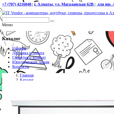
+7 (707) 4216040
|
г. Алматы, ул. Магаданская 62В
|
для юр. 
Меню
Каталог
Главная
Доставка и оплата
Гарантия и возврат
Юридическим лицам
Контакты
Главная
Каталог
Проекционные экраны
Экран моторизированный Mr.Pixel 80* X 80* (2,03 X 