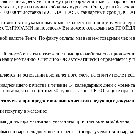
вляется по адресу указанному при оформлении заказа, заранее ог
ления заказа, при наличии свободных курьеров. Стандартный сро
выше 100 000тг доставка БЕСПЛАТНАЯ. Стандартный срок ДОСТАВ
ствляется по указанному в заказе адресу, по принципу «от двери
 с ТАРИФАМИ на перевозку Вы можете ознакомиться ПРОЙДЯ ПО
ной валюте Тенге. По факту оплаты мы выдаем товарный чек и 
ный способ оплаты возможен с помощью мобильного приложени
на нашу компанию. Счет либо QR автоматически определяется у п
вляется на основании выставленного счета на оплату после пре
надлежащего качества в течение 14 календарных дней с момента
, пломбы, ярлыки (статья 30 пункт 1 закона РК «О защите прав п
ствляется при предоставлении клиентом следующих докумен
й покупку в магазине;
имя директора магазина с указанием причины возврата/обмена;
обмен товара ненадлежащего качества (подразумевается товар, 