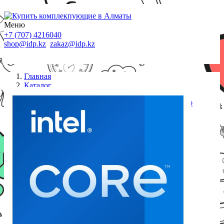
Меню
+7 (707) 4216040
shop@idp.kz
zakaz@idp.kz
Главная
Каталог
Процессоры S-1700
Процессор Intel Core i7 Raptor Lake Refresh 14700
OEM (CM8071504820817)