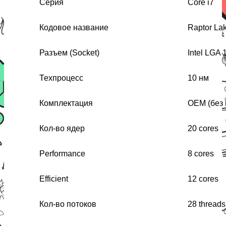
Серия
Core i7
Кодовое название
Raptor La
Разъем (Socket)
Intel LGA 
Техпроцесс
10 нм
Комплектация
OEM (без 
Кол-во ядер
20 cores
Performance
8 cores
Efficient
12 cores
Кол-во потоков
28 threads