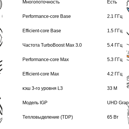
Многопоточность
Есть
Performance-core Base
2.1 ГГц
Efficient-core Base
1.5 ГГц
Частота TurboBoost Max 3.0
5.4 ГГц
Performance-core Max
5.3 ГГц
Efficient-core Max
4.2 ГГц
кэш 3-го уровня L3
33 М
Модель IGP
UHD Graph
Тепловыделение (TDP)
65 Вт