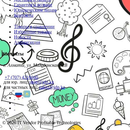
Гарантия и возврат
Юридическим лицам
Контакты
Товары в сравнении
Избранные товары
Новости
Авторизация
Контакты
г. Алматы, ул. Магаданская 62В
+7 (707) 4216040
для юр. лиц:
shop@idp.kz
для частных лиц:
zakaz@idp.kz
© 2026 IT Vendor Profitable Technologies