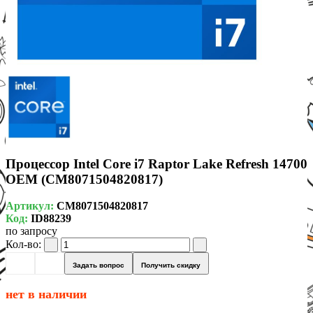
Процессор Intel Core i7 Raptor Lake Refresh 14700
OEM (CM8071504820817)
Артикул:
CM8071504820817
Код:
ID88239
по запросу
Кол-во:
Задать вопрос
Получить скидку
нет в наличии