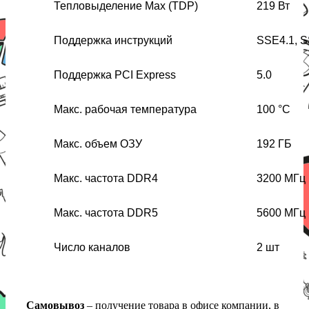
Тепловыделение Max (TDP)
219 Вт
Поддержка инструкций
SSE4.1, S
Поддержка PCI Express
5.0
Макс. рабочая температура
100 °С
Макс. объем ОЗУ
192 ГБ
Макс. частота DDR4
3200 МГц
Макс. частота DDR5
5600 МГц
Число каналов
2 шт
Самовывоз
– получение товара в офисе компании, в