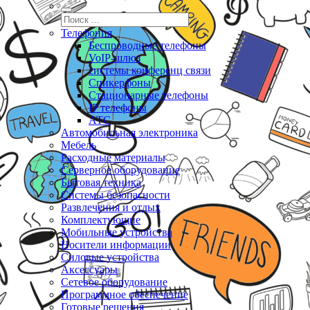
Телефония
Беспроводные телефоны
VoIP-шлюз
системы конференц связи
Спикерфоны
Стационарные телефоны
IP телефоны
АТС
Автомобильная электроника
Мебель
Расходные материалы
Серверное оборудование
Бытовая техника
Системы безопасности
Развлечения и отдых
Комплектующие
Мобильные устройства
Носители информации
Силовые устройства
Аксессуары
Сетевое оборудование
Программное обеспечение
Готовые решения