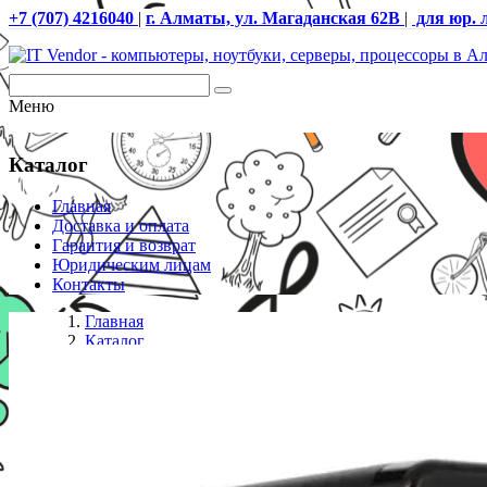
+7 (707) 4216040
|
г. Алматы, ул. Магаданская 62В
|
для юр. 
Меню
Каталог
Главная
Доставка и оплата
Гарантия и возврат
Юридическим лицам
Контакты
Главная
Каталог
СХД
Сетевое хранилище (NAS) QNAP TS-464-8G