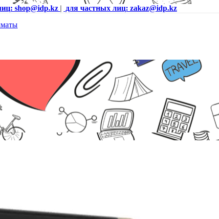
лиц: shop@idp.kz
|
для частных лиц: zakaz@idp.kz