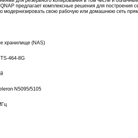
иями для резервного копирования в том числе и облачны
 QNAP предлагает комплексные решения для построения с
ко модернизировать свою рабочую или домашнюю сеть прям
ое хранилище (NAS)
TS-464-8G
ый
Celeron N5095/5105
МГц