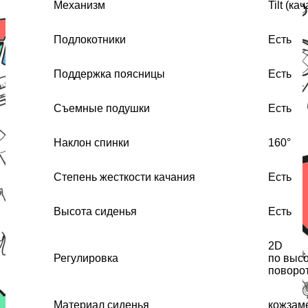
Механизм
Tilt (ка
Подлокотники
Есть
Поддержка поясницы
Есть
Съемные подушки
Есть
Наклон спинки
160°
Степень жесткости качания
Есть
Высота сиденья
Есть
2D
Регулировка
по высо
поворот
Материал сиденья
кожзам