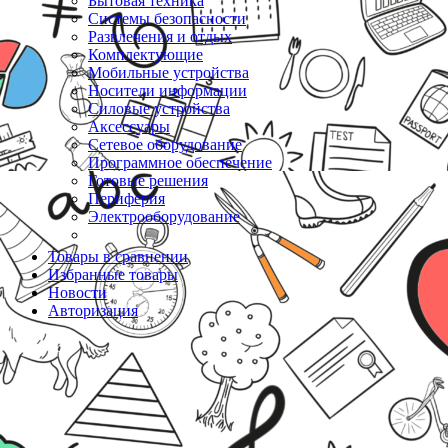
Бытовая техника
Системы безопасности
Развлечения и отдых
Комплектующие
Мобильные устройства
Носители информации
Силовые устройства
Аксессуары
Сетевое оборудование
Программное обеспечение
Готовые решения
Периферия
Электрооборудование
Товары в сравнении
Избранные товары
Новости
Авторизация