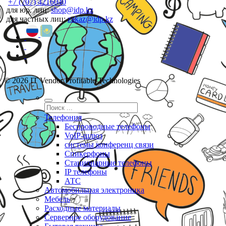
+7 (707) 4216040
для юр. лиц:
shop@idp.kz
для частных лиц:
zakaz@idp.kz
© 2026 IT Vendor Profitable Technologies
Телефония
Беспроводные телефоны
VoIP-шлюз
системы конференц связи
Спикерфоны
Стационарные телефоны
IP телефоны
АТС
Автомобильная электроника
Мебель
Расходные материалы
Серверное оборудование