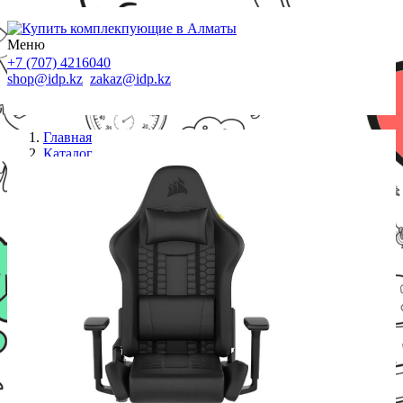
Меню
+7 (707) 4216040
shop@idp.kz
zakaz@idp.kz
Главная
Каталог
Кресла
Компьютерное кресло Corsair TC100 Relaxed
Leatherette (CF-9010050-WW)