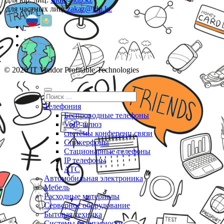
для частных лиц:
zakaz@idp.kz
© 2026 IT Vendor Profitable Technologies
Телефония
Беспроводные телефоны
VoIP-шлюз
системы конференц связи
Спикерфоны
Стационарные телефоны
IP телефоны
АТС
Автомобильная электроника
Мебель
Расходные материалы
Серверное оборудование
Бытовая техника
Системы безопасности