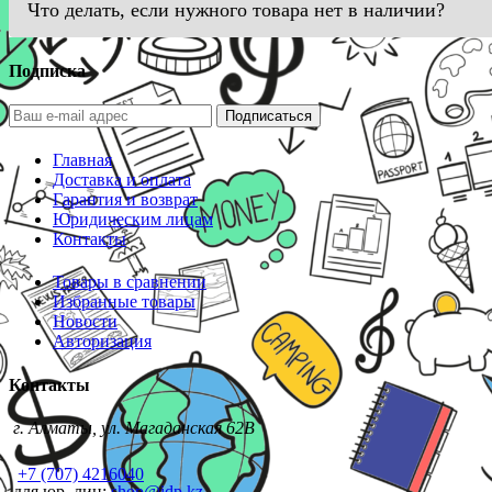
Что делать, если нужного товара нет в наличии?
Подписка
Подписаться
Главная
Доставка и оплата
Гарантия и возврат
Юридическим лицам
Контакты
Товары в сравнении
Избранные товары
Новости
Авторизация
Контакты
г. Алматы, ул. Магаданская 62В
+7 (707) 4216040
для юр. лиц:
shop@idp.kz