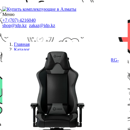
Меню
+7 (707) 4216040
shop@idp.kz
zakaz@idp.kz
Главная
Каталог
Кресла
Геймерское кресло Lorgar Base 311 Black Grey (LRG-
CHR311BGY)