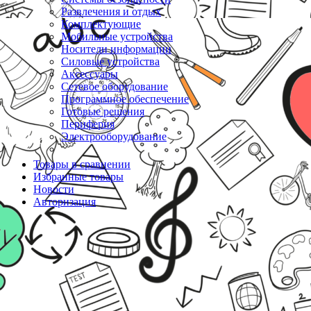
Развлечения и отдых
Комплектующие
Мобильные устройства
Носители информации
Силовые устройства
Аксессуары
Сетевое оборудование
Программное обеспечение
Готовые решения
Периферия
Электрооборудование
Товары в сравнении
Избранные товары
Новости
Авторизация