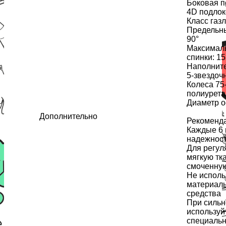
Боковая п
4D подлок
Класс газл
Предельны
90°
Максималь
спинки: 15
Наполните
5-звездоч
Колеса 75
полиурета
Диаметр о
Дополнительно
Рекоменда
Каждые 6 
надежност
Для регул
мягкую тка
смоченную
Не исполь
материал
средства
При сильн
используй
специальн