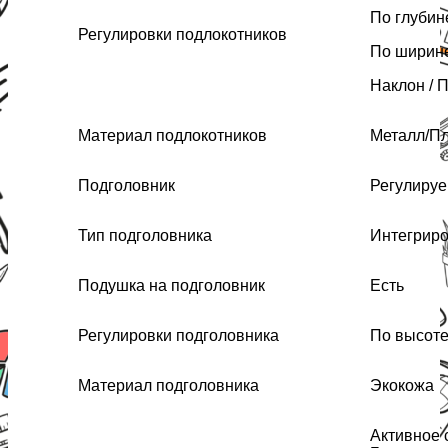
По глубин
Регулировки подлокотников
По ширин
Наклон / 
Материал подлокотников
Металл/Пл
Подголовник
Регулиру
Тип подголовника
Интегрир
Подушка на подголовник
Есть
Регулировки подголовника
По высот
Материал подголовника
Экокожа
Активное 