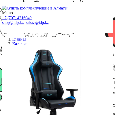
Меню
+7 (707) 4216040
shop@idp.kz
zakaz@idp.kz
Главная
Каталог
Кресла
Игровое компьютерное кресло WARP JR Ocean
wave JR-GBB