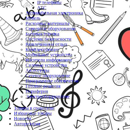
IP телефоны
АТС
Автомобильная электроника
Мебель
Расходные материалы
Серверное оборудование
Бытовая техника
Системы безопасности
Развлечения и отдых
Комплектующие
Мобильные устройства
Носители информации
Силовые устройства
Аксессуары
Сетевое оборудование
Программное обеспечение
Готовые решения
Периферия
Электрооборудование
Товары в сравнении
Избранные товары
Новости
Авторизация