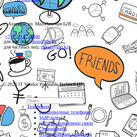
Контакты
г. Алматы, ул. Магаданская 62В
+7 (707) 4216040
для юр. лиц:
shop@idp.kz
для частных лиц:
zakaz@idp.kz
© 2026 IT Vendor Profitable Technologies
Телефония
Беспроводные телефоны
VoIP-шлюз
системы конференц связи
Спикерфоны
Стационарные телефоны