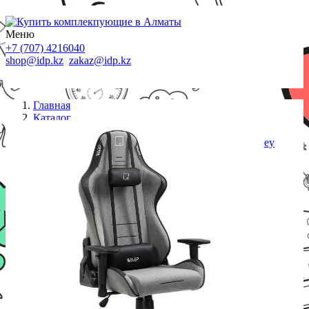
Меню
+7 (707) 4216040
shop@idp.kz
zakaz@idp.kz
Главная
Каталог
Кресла
Игровое компьютерное кресло WARP JR Cozy grey
(Fabric) JR-GCG