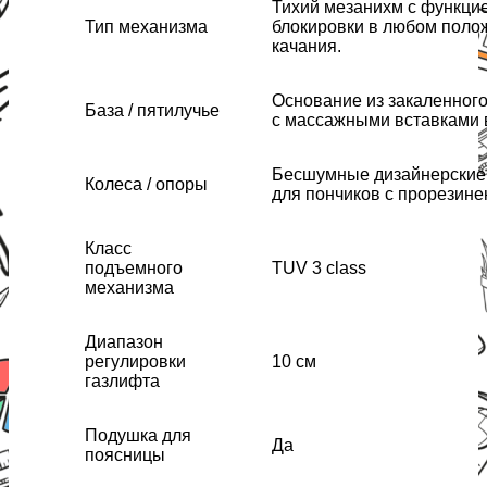
Тихий мезанихм с функци
Тип механизма
блокировки в любом поло
качания.
Основание из закаленног
База / пятилучье
с массажными вставками 
Бесшумные дизайнерские
Колеса / опоры
для пончиков с прорезин
Класс
подъемного
TUV 3 class
механизма
Диапазон
регулировки
10 см
газлифта
Подушка для
Да
поясницы