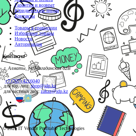
Гарантия и возврат
Юридическим лицам
Контакты
Товары в сравнении
Избранные товары
Новости
Авторизация
Контакты
г. Алматы, ул. Магаданская 62В
+7 (707) 4216040
для юр. лиц:
shop@idp.kz
для частных лиц:
zakaz@idp.kz
© 2026 IT Vendor Profitable Technologies