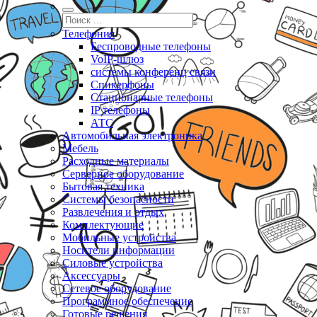
Телефония
Беспроводные телефоны
VoIP-шлюз
системы конференц связи
Спикерфоны
Стационарные телефоны
IP телефоны
АТС
Автомобильная электроника
Мебель
Расходные материалы
Серверное оборудование
Бытовая техника
Системы безопасности
Развлечения и отдых
Комплектующие
Мобильные устройства
Носители информации
Силовые устройства
Аксессуары
Сетевое оборудование
Программное обеспечение
Готовые решения