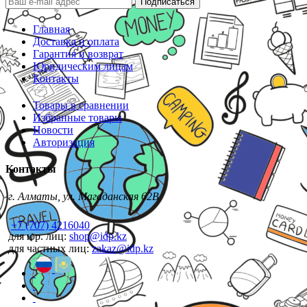
Подписаться
Главная
Доставка и оплата
Гарантия и возврат
Юридическим лицам
Контакты
Товары в сравнении
Избранные товары
Новости
Авторизация
Контакты
г. Алматы, ул. Магаданская 62В
+7 (707) 4216040
для юр. лиц:
shop@idp.kz
для частных лиц:
zakaz@idp.kz