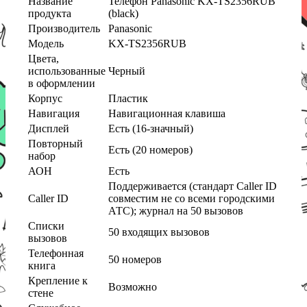
Название
Телефон Panasonic KX-TS2356RUB
продукта
(black)
Производитель
Panasonic
Модель
KX-TS2356RUB
Цвета,
использованные
Черный
в оформлении
Корпус
Пластик
Навигация
Навигационная клавиша
Дисплей
Есть (16-значный)
Повторный
Есть (20 номеров)
набор
АОН
Есть
Поддерживается (стандарт Caller ID
Caller ID
совместим не со всеми городскими
АТС); журнал на 50 вызовов
Списки
50 входящих вызовов
вызовов
Телефонная
50 номеров
книга
Крепление к
Возможно
стене