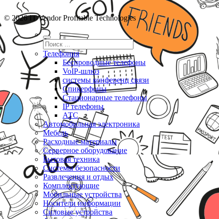
© 2026 IT Vendor Profitable Technologies
Телефония
Беспроводные телефоны
VoIP-шлюз
системы конференц связи
Спикерфоны
Стационарные телефоны
IP телефоны
АТС
Автомобильная электроника
Мебель
Расходные материалы
Серверное оборудование
Бытовая техника
Системы безопасности
Развлечения и отдых
Комплектующие
Мобильные устройства
Носители информации
Силовые устройства