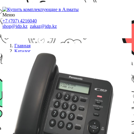
Меню
+7 (707) 4216040
shop@idp.kz
zakaz@idp.kz
Главная
Каталог
Стационарные телефоны
Телефон Panasonic KX-TS2356RUB (black)