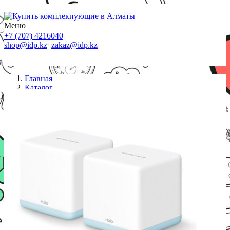
Меню
+7 (707) 4216040
shop@idp.kz
zakaz@idp.kz
Главная
Каталог
Mesh Wi-Fi система
Маршрутизатор Mercusys Halo H30(2-pack)