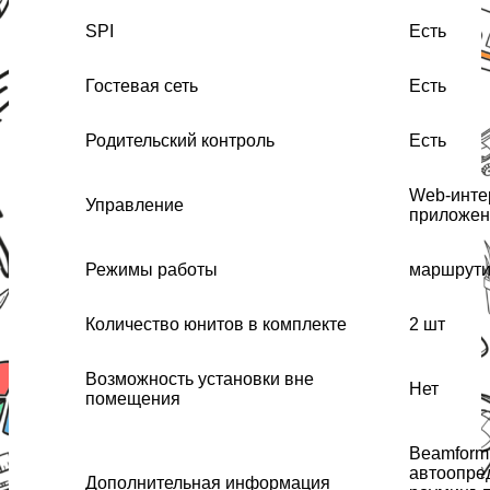
SPI
Есть
Гостевая сеть
Есть
Родительский контроль
Есть
Web-инте
Управление
приложен
Режимы работы
маршрутиз
Количество юнитов в комплекте
2 шт
Возможность установки вне
Нет
помещения
Beamform
автоопре
Дополнительная информация