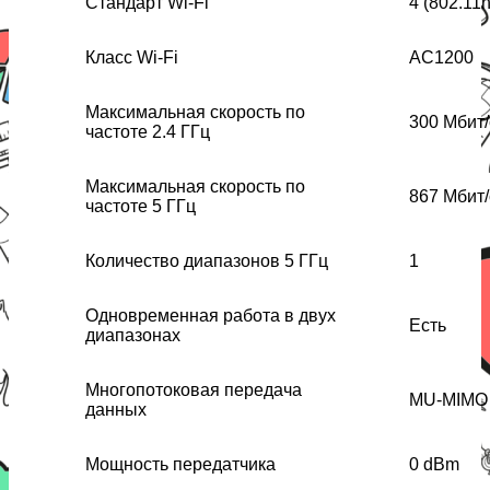
Стандарт Wi-Fi
4 (802.11n
Класс Wi-Fi
AC1200
Максимальная скорость по
300 Мбит/
частоте 2.4 ГГц
Максимальная скорость по
867 Мбит/
частоте 5 ГГц
Количество диапазонов 5 ГГц
1
Одновременная работа в двух
Есть
диапазонах
Многопотоковая передача
MU-MIMO
данных
Мощность передатчика
0 dBm