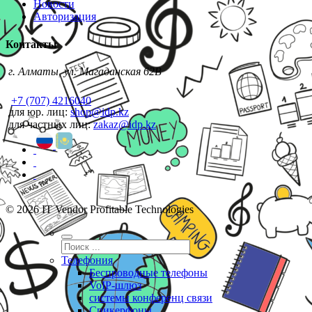
Новости
Авторизация
Контакты
г. Алматы, ул. Магаданская 62В
+7 (707) 4216040
для юр. лиц:
shop@idp.kz
для частных лиц:
zakaz@idp.kz
© 2026 IT Vendor Profitable Technologies
Телефония
Беспроводные телефоны
VoIP-шлюз
системы конференц связи
Спикерфоны