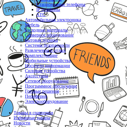
Стационарные телефоны
IP телефоны
АТС
Автомобильная электроника
Мебель
Расходные материалы
Серверное оборудование
Бытовая техника
Системы безопасности
Развлечения и отдых
Комплектующие
Мобильные устройства
Носители информации
Силовые устройства
Аксессуары
Сетевое оборудование
Программное обеспечение
Готовые решения
Периферия
Электрооборудование
Товары в сравнении
Избранные товары
Новости