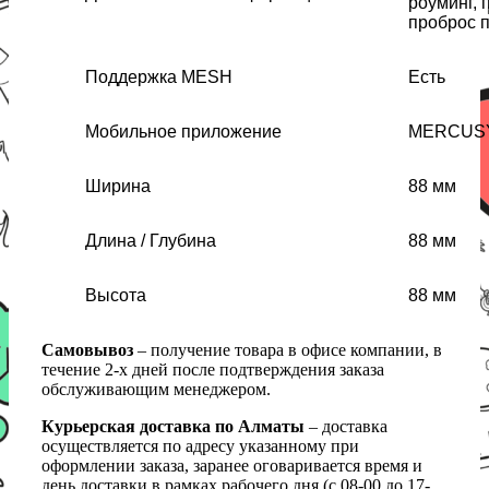
роуминг, 
проброс 
Поддержка MESH
Есть
Мобильное приложение
MERCUS
Ширина
88 мм
Длина / Глубина
88 мм
Высота
88 мм
Самовывоз
– получение товара в офисе компании, в
течение 2-х дней после подтверждения заказа
обслуживающим менеджером.
Курьерская доставка по Алматы
– доставка
осуществляется по адресу указанному при
оформлении заказа, заранее оговаривается время и
день доставки в рамках рабочего дня (с 08-00 до 17-