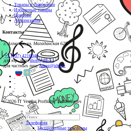
Товары в сравнении
Избранные товары
Новости
Авторизация
Контакты
г. Алматы, ул. Магаданская 62В
+7 (707) 4216040
для юр. лиц:
shop@idp.kz
для частных лиц:
zakaz@idp.kz
© 2026 IT Vendor Profitable Technologies
Телефония
Беспроводные телефоны